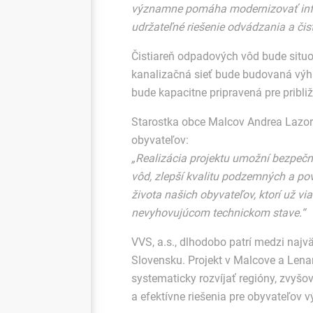
významne pomáha modernizovať infra
udržateľné riešenie odvádzania a či
Čistiareň odpadových vôd bude situo
kanalizačná sieť bude budovaná výh
bude kapacitne pripravená pre pribli
Starostka obce Malcov Andrea Lazor
obyvateľov:
„Realizácia projektu umožní bezpeč
vôd, zlepší kvalitu podzemných a po
života našich obyvateľov, ktorí už v
nevyhovujúcom technickom stave.“
VVS, a.s., dlhodobo patrí medzi najv
Slovensku. Projekt v Malcove a Len
systematicky rozvíjať regióny, zvyš
a efektívne riešenia pre obyvateľov