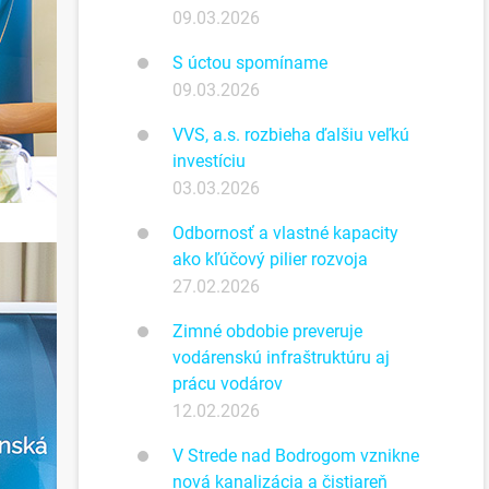
09.03.2026
S úctou spomíname
09.03.2026
VVS, a.s. rozbieha ďalšiu veľkú
investíciu
03.03.2026
Odbornosť a vlastné kapacity
ako kľúčový pilier rozvoja
27.02.2026
Zimné obdobie preveruje
vodárenskú infraštruktúru aj
prácu vodárov
12.02.2026
V Strede nad Bodrogom vznikne
nová kanalizácia a čistiareň