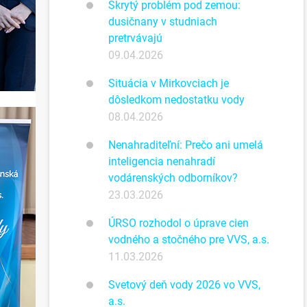
Skrytý problém pod zemou:
dusičnany v studniach
pretrvávajú
09.04.2026
Situácia v Mirkovciach je
dôsledkom nedostatku vody
08.04.2026
Nenahraditeľní: Prečo ani umelá
inteligencia nenahradí
vodárenských odborníkov?
23.03.2026
ÚRSO rozhodol o úprave cien
vodného a stočného pre VVS, a.s.
11.03.2026
Svetový deň vody 2026 vo VVS,
a.s.