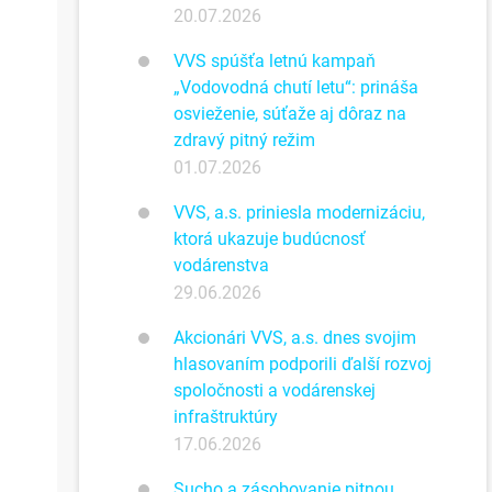
20.07.2026
VVS spúšťa letnú kampaň
„Vodovodná chutí letu“: prináša
osvieženie, súťaže aj dôraz na
zdravý pitný režim
01.07.2026
VVS, a.s. priniesla modernizáciu,
ktorá ukazuje budúcnosť
vodárenstva
29.06.2026
Akcionári VVS, a.s. dnes svojim
hlasovaním podporili ďalší rozvoj
spoločnosti a vodárenskej
infraštruktúry
17.06.2026
Sucho a zásobovanie pitnou