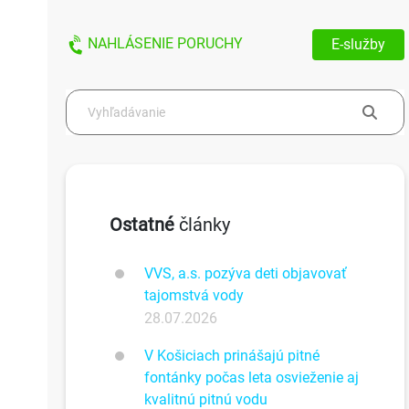
NAHLÁSENIE PORUCHY
E-služby
Ostatné
články
VVS, a.s. pozýva deti objavovať
tajomstvá vody
28.07.2026
V Košiciach prinášajú pitné
fontánky počas leta osvieženie aj
kvalitnú pitnú vodu