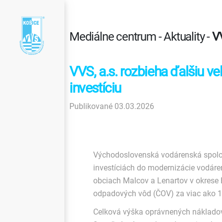
Mediálne centrum - Aktuality -
VV
VVS, a.s. rozbieha ďalšiu ve
investíciu
Publikované 03.03.2026
Východoslovenská vodárenská spoločn
investíciách do modernizácie vodáre
obciach Malcov a Lenartov v okrese 
odpadových vôd (ČOV) za viac ako 14
Celková výška oprávnených nákladov 