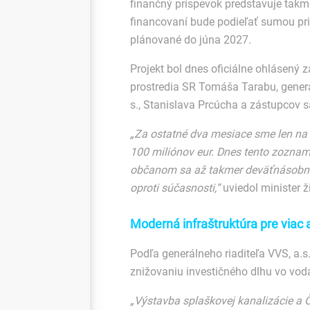
finančný príspevok predstavuje takme
financovaní bude podieľať sumou prib
plánované do júna 2027.
Projekt bol dnes oficiálne ohlásený 
prostredia SR Tomáša Tarabu, generá
s., Stanislava Prcúcha a zástupcov 
„Za ostatné dva mesiace sme len na 
100 miliónov eur. Dnes tento zoznam
občanom sa až takmer deväťnásobne 
oproti súčasnosti,“
uviedol minister 
Moderná infraštruktúra pre viac
Podľa generálneho riaditeľa VVS, a.s.
znižovaniu investičného dlhu vo vod
„Výstavba splaškovej kanalizácie a 