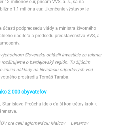
r 13 miliónov eur, pričom VVS, a. s., sa na
ližne 1,1 milióna eur. Ukončenie výstavby je
za účasti podpredsedu vlády a ministra životného
lneho riaditeľa a predsedu predstavenstva VVS, a.
samospráv.
východnom Slovensku ohlásili investície za takmer
 rozširujeme o bardejovský región. Tu žijúcim
znížia náklady na likvidáciu odpadových vôd
životného prostredia Tomáš Taraba.
 ako 2 000 obyvateľov
, Stanislava Prcúcha ide o ďalší konkrétny krok k
árenstve.
ČOV pre celú aglomeráciu Malcov – Lenartov