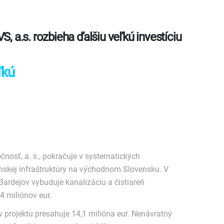
S, a.s. rozbieha ďalšiu veľkú investíciu
ľkú
osť, a. s., pokračuje v systematických
nskej infraštruktúry na východnom Slovensku. V
Bardejov vybuduje kanalizáciu a čistiareň
 miliónov eur.
projektu presahuje 14,1 milióna eur. Nenávratný