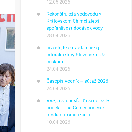
12.05.2026
Rekonštrukcia vodovodu v
Kráľovskom Chlmci zlepší
spoľahlivosť dodávok vody
28.04.2026
Investujte do vodárenskej
infraštruktúry Slovenska. Už
čoskoro.
24.04.2026
Časopis Vodník – súťaž 2026
24.04.2026
VVS, a.s. spúšťa ďalší dôležitý
projekt – na Gemer prinesie
modernú kanalizáciu
10.04.2026