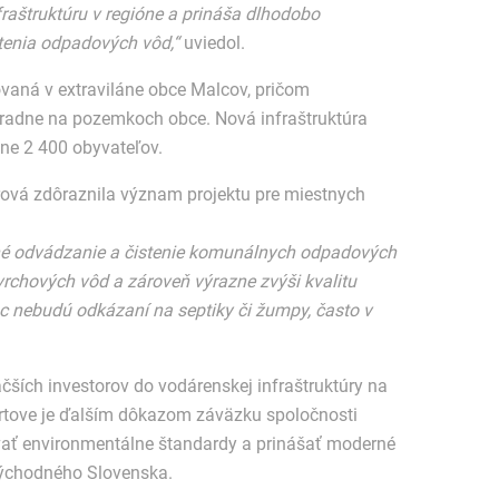
štruktúru v regióne a prináša dlhodobo
stenia odpadových vôd,“
uviedol.
vaná v extraviláne obce Malcov, pričom
radne na pozemkoch obce. Nová infraštruktúra
žne 2 400 obyvateľov.
ová zdôraznila význam projektu pre miestnych
né odvádzanie a čistenie komunálnych odpadových
vrchových vôd a zároveň výrazne zvýši kvalitu
iac nebudú odkázaní na septiky či žumpy, často v
äčších investorov do vodárenskej infraštruktúry na
artove je ďalším dôkazom záväzku spoločnosti
ovať environmentálne štandardy a prinášať moderné
 východného Slovenska.