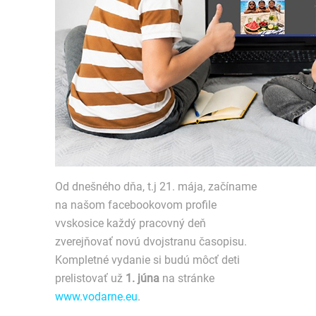
Od dnešného dňa, t.j 21. mája, začíname
na našom facebookovom profile
vvskosice každý pracovný deň
zverejňovať novú dvojstranu časopisu.
Kompletné vydanie si budú môcť deti
prelistovať už
1. júna
na stránke
www.vodarne.eu
.