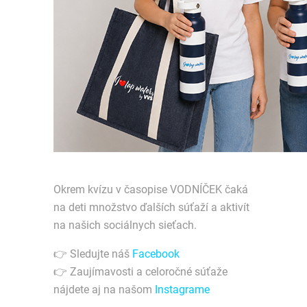
Okrem kvízu v časopise VODNÍČEK čaká
na deti množstvo ďalších súťaží a aktivít
na našich sociálnych sieťach.
👉 Sledujte náš
Facebook
👉 Zaujímavosti a celoročné súťaže
nájdete aj na našom
Instagrame