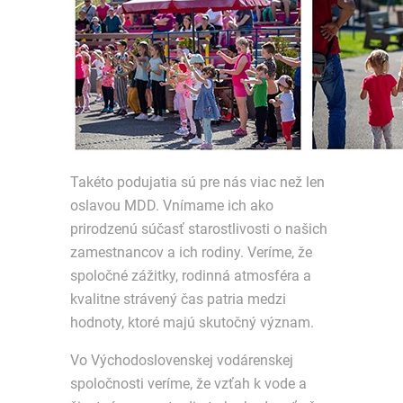
Takéto podujatia sú pre nás viac než len
oslavou MDD. Vnímame ich ako
prirodzenú súčasť starostlivosti o našich
zamestnancov a ich rodiny. Veríme, že
spoločné zážitky, rodinná atmosféra a
kvalitne strávený čas patria medzi
hodnoty, ktoré majú skutočný význam.
Vo Východoslovenskej vodárenskej
spoločnosti veríme, že vzťah k vode a