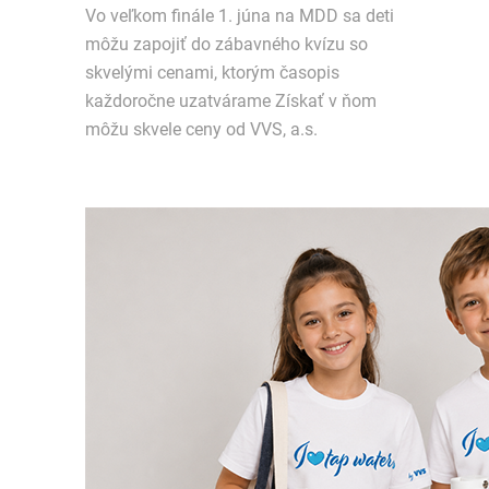
Vo veľkom finále 1. júna na MDD sa deti
môžu zapojiť do zábavného kvízu so
skvelými cenami, ktorým časopis
každoročne uzatvárame Získať v ňom
môžu skvele ceny od VVS, a.s.