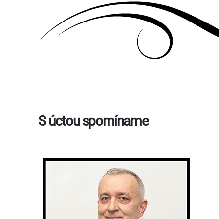
S úctou spomíname