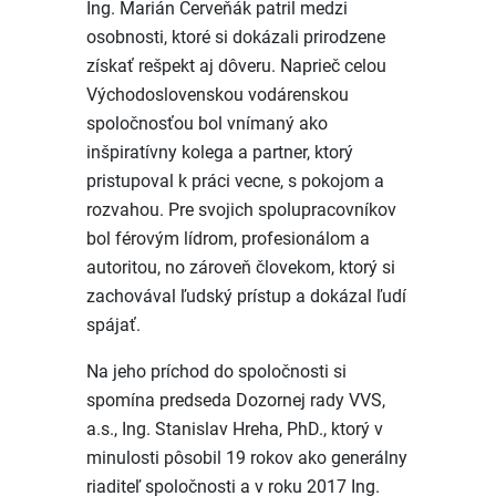
Ing. Marián Červeňák patril medzi
osobnosti, ktoré si dokázali prirodzene
získať rešpekt aj dôveru. Naprieč celou
Východoslovenskou vodárenskou
spoločnosťou bol vnímaný ako
inšpiratívny kolega a partner, ktorý
pristupoval k práci vecne, s pokojom a
rozvahou. Pre svojich spolupracovníkov
bol férovým lídrom, profesionálom a
autoritou, no zároveň človekom, ktorý si
zachovával ľudský prístup a dokázal ľudí
spájať.
Na jeho príchod do spoločnosti si
spomína predseda Dozornej rady VVS,
a.s., Ing. Stanislav Hreha, PhD., ktorý v
minulosti pôsobil 19 rokov ako generálny
riaditeľ spoločnosti a v roku 2017 Ing.