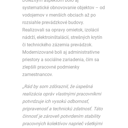
Dôležitým aspektom bolo aj
systematické obnovovanie objektov – od
vodojemov v menších obciach až po
rozsiahle prevádzkové budovy.
Realizovali sa opravy omietok, izolácií
nádrží, elektroinštalácií, strešných krytín
či technického zázemia prevádzok.
Modernizované boli aj administratívne
priestory a sociálne zariadenia, čím sa
zlepšili pracovné podmienky
zamestnancov.
„Rád by som zdôraznil, že úspešná
realizácia opráv vlastnými pracovníkmi
potvrdzuje ich vysokú odbornosť,
pripravenosť a technickú zdatnosť. Táto
činnosť je zároveň potvrdením stability
pracovných kolektívov naprieč všetkými