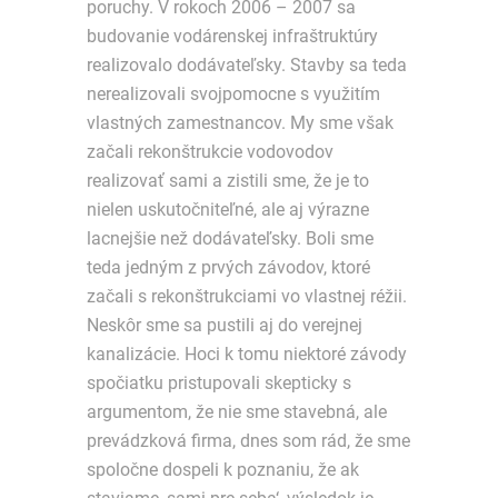
poruchy. V rokoch 2006 – 2007 sa
budovanie vodárenskej infraštruktúry
realizovalo dodávateľsky. Stavby sa teda
nerealizovali svojpomocne s využitím
vlastných zamestnancov. My sme však
začali rekonštrukcie vodovodov
realizovať sami a zistili sme, že je to
nielen uskutočniteľné, ale aj výrazne
lacnejšie než dodávateľsky. Boli sme
teda jedným z prvých závodov, ktoré
začali s rekonštrukciami vo vlastnej réžii.
Neskôr sme sa pustili aj do verejnej
kanalizácie. Hoci k tomu niektoré závody
spočiatku pristupovali skepticky s
argumentom, že nie sme stavebná, ale
prevádzková firma, dnes som rád, že sme
spoločne dospeli k poznaniu, že ak