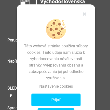
✖
IČO: 36 570 460
Poruchová služba
Táto webová stránka používa súbory
cookies. Tieto údaje nám slúžia k
vyhodnocovaniu návštevnosti
Napíšte nám
stránky, vylepšovaniu obsahu a
zabezpečovaniu jej pohodlného
využívania.
Nastavenie cookies
SLEDUJTE NÁS
Prijať
Spracovanie osobných údajov