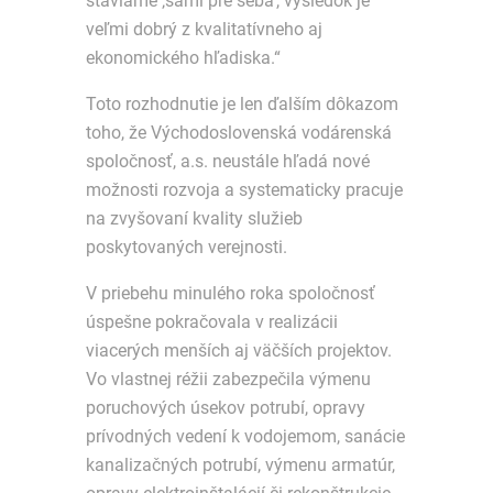
staviame ‚sami pre seba‘, výsledok je
veľmi dobrý z kvalitatívneho aj
ekonomického hľadiska.“
Toto rozhodnutie je len ďalším dôkazom
toho, že Východoslovenská vodárenská
spoločnosť, a.s. neustále hľadá nové
možnosti rozvoja a systematicky pracuje
na zvyšovaní kvality služieb
poskytovaných verejnosti.
V priebehu minulého roka spoločnosť
úspešne pokračovala v realizácii
viacerých menších aj väčších projektov.
Vo vlastnej réžii zabezpečila výmenu
poruchových úsekov potrubí, opravy
prívodných vedení k vodojemom, sanácie
kanalizačných potrubí, výmenu armatúr,