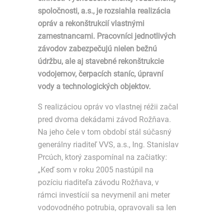
spoločnosti, a.s., je rozsiahla realizácia
opráv a rekonštrukcií vlastnými
zamestnancami. Pracovníci jednotlivých
závodov zabezpečujú nielen bežnú
údržbu, ale aj stavebné rekonštrukcie
vodojemov, čerpacích staníc, úpravní
vody a technologických objektov.
S realizáciou opráv vo vlastnej réžii začal
pred dvoma dekádami závod Rožňava.
Na jeho čele v tom období stál súčasný
generálny riaditeľ VVS, a.s., Ing. Stanislav
Prcúch, ktorý zaspomínal na začiatky:
„Keď som v roku 2005 nastúpil na
pozíciu riaditeľa závodu Rožňava, v
rámci investícií sa nevymenil ani meter
vodovodného potrubia, opravovali sa len