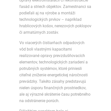
opravy elektroinštalácií či rekonštrukcie
fasád a striech objektov. Zamestnanci sa
podieľali aj na výrobe a montáži
technologických prvkov – napríklad
hrablicových košov, nerezových poklopov
či armatúrnych zostáv.
Vo viacerých čistiarňach odpadových
vôd boli vlastnými kapacitami
realizované opravy prevzdušňovacích
elementov, technologických zariadení a
potrubných systémov, ktoré priniesli
citeľné zníženie energetickej náročnosti
prevádzky. Takéto zásahy predstavujú
nielen úsporu finančných prostriedkov,
ale aj výrazné skrátenie času potrebného
na odstránenie porúch.