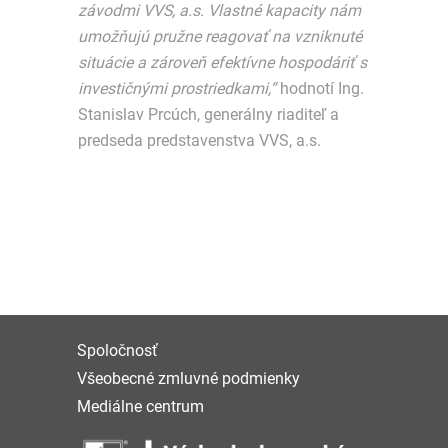
závodmi VVS, a.s. Vlastné kapacity nám
umožňujú pružne reagovať na vzniknuté
situácie a zároveň efektívne hospodáriť s
investičnými prostriedkami,“
hodnotí Ing.
Stanislav Prcúch, generálny riaditeľ a
predseda predstavenstva VVS, a.s.
Spoločnosť
Všeobecné zmluvné podmienky
Mediálne centrum