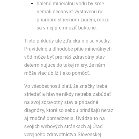
balenú minerálnu vodu by sme
nemali nechávať vystavenú na
priamom slnečnom žiarení, môžu
sa v nej premnožiť baktérie.
Tieto príklady ale zďaleka nie sú všetky.
Pravidelné a dlhodobé pitie minerálnych
vôd môže byť pre náš zdravotný stav
determinujúce do takej miery, že nám
môže viac ublížiť ako pomôcť.
Vo všeobecnosti platí, že značky treba
striedať a hlavne nikdy netreba zabúdať
na svoj zdravotný stav a prípadné
diagnózy, ktoré so sebou prinášajú neraz
aj značné obmedzenia. Uvádza to na
svojich webových stránkach aj Úrad
verejného zdravotníctva Slovenskej