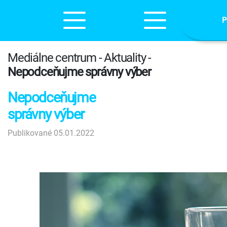
P
Mediálne centrum - Aktuality -
Nepodceňujme správny výber
Nepodceňujme
správny výber
Publikované 05.01.2022