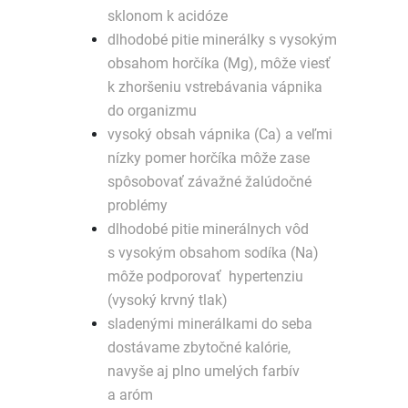
sklonom k acidóze
dlhodobé pitie minerálky s vysokým
obsahom horčíka (Mg), môže viesť
k zhoršeniu vstrebávania vápnika
do organizmu
vysoký obsah vápnika (Ca) a veľmi
nízky pomer horčíka môže zase
spôsobovať závažné žalúdočné
problémy
dlhodobé pitie minerálnych vôd
s vysokým obsahom sodíka (Na)
môže podporovať hypertenziu
(vysoký krvný tlak)
sladenými minerálkami do seba
dostávame zbytočné kalórie,
navyše aj plno umelých farbív
a aróm