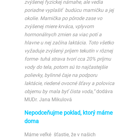
zvýšenej fyzickej námahe, ale vedia
poriadne vyplašiť budúcu mamičku a jej
okolie. Mamička po pôrode zase vo
zvýšenej miere krváca, vplyvom
hormonálnych zmien sa viac potí a
hlavne u nej začína laktácia. Toto všetko
vyžaduje zvýšený príjem tekutín v rôznej
forme- tuhá strava tvorí cca 20% príjmu
vody do tela, potom sú to najčastejšie
polievky, bylinné čaje na podporu
laktácie, riedené ovocné šťavy a polovica
objemu by mala byť čista voda,“
dodáva
MUDr. Jana Mikulová
Nepodceňujme poklad, ktorý máme
doma
Máme veľké šťastie, že v našich