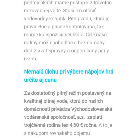
podmienkach máme prístup k zdravotne
nezávadnej vode. Stačí len otočiť
vodovodný kohútik. Pitnú vodu, ktorá je
pravidelne a prísne kontrolovaná, tak
máme k dispozícii neustále. Celé naše
rodiny môžu pohodlne a bez námahy
dodržiavať správny a odporúčaný pitný
režim.
Nemalú úlohu pri výbere nápojov hrá
určite aj cena
Za dostatočný pitný režim postavený na
kvalitnej pitnej vode, ktorú do našich
domácností privádza Východoslovenská
vodárenská spoločnosť, a.s. zaplatí
trojčlenná rodina len 4,60 € ročne.
A to je
s nákupom rovnakého objemu