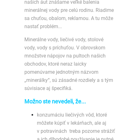
našich áut znášame veľké balenia
minerálnej vody pre celú rodinu. Riadime
sa chuťou, obalom, reklamou. A tu môže
nastať problém...
Minerálne vody, liečivé vody, stolové
vody, vody s príchuťou. V obrovskom
množstve nápojov na pultoch našich
obchodov, ktoré neraz laicky
pomenúvame jednotným názvom
„minerálky“, sú zásadné rozdiely a s tým
súvisiace aj špecifiká.
Možno ste nevedeli, že...
konzumáciu liečivých vôd, ktoré
môžete kúpiť v lekárňach, ale aj
v potravinách treba pozorne strážiť
a ich dlhodobé používanie je nutné