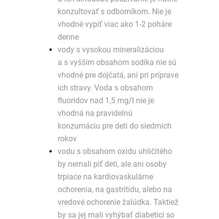
konzultovať s odborníkom. Nie je
vhodné vypiť viac ako 1-2 poháre
denne
vody s vysokou mineralizáciou
a s vyšším obsahom sodíka nie sú
vhodné pre dojčatá, ani pri príprave
ich stravy. Voda s obsahom
fluoridov nad 1,5 mg/l nie je
vhodná na pravidelnú
konzumáciu pre deti do siedmich
rokov
vodu s obsahom oxidu uhličitého
by nemali piť deti, ale ani osoby
trpiace na kardiovaskulárne
ochorenia, na gastritídu, alebo na
vredové ochorenie žalúdka. Taktiež
by sa jej mali vyhýbať diabetici so