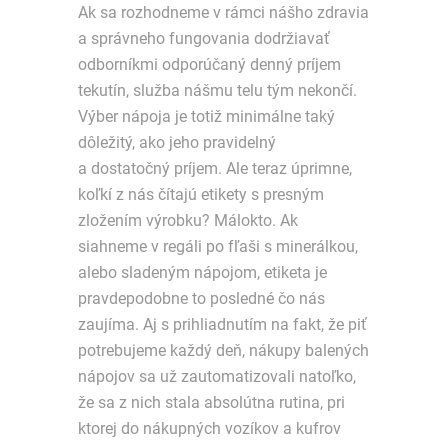
Ak sa rozhodneme v rámci nášho zdravia
a správneho fungovania dodržiavať
odborníkmi odporúčaný denný príjem
tekutín, služba nášmu telu tým nekončí.
Výber nápoja je totiž minimálne taký
dôležitý, ako jeho pravidelný
a dostatočný príjem. Ale teraz úprimne,
koľkí z nás čítajú etikety s presným
zložením výrobku? Málokto. Ak
siahneme v regáli po fľaši s minerálkou,
alebo sladeným nápojom, etiketa je
pravdepodobne to posledné čo nás
zaujíma. Aj s prihliadnutím na fakt, že piť
potrebujeme každý deň, nákupy balených
nápojov sa už zautomatizovali natoľko,
že sa z nich stala absolútna rutina, pri
ktorej do nákupných vozíkov a kufrov