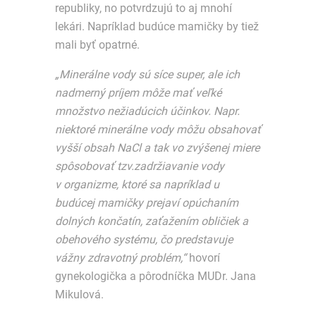
republiky, no potvrdzujú to aj mnohí
lekári. Napríklad budúce mamičky by tiež
mali byť opatrné.
„Minerálne vody sú síce super, ale ich
nadmerný príjem môže mať veľké
množstvo nežiadúcich účinkov. Napr.
niektoré minerálne vody môžu obsahovať
vyšší obsah NaCl a tak vo zvýšenej miere
spôsobovať tzv.zadržiavanie vody
v organizme, ktoré sa napríklad u
budúcej mamičky prejaví opúchaním
dolných končatín, zaťažením obličiek a
obehového systému, čo predstavuje
vážny zdravotný problém,“
hovorí
gynekologička a pôrodníčka MUDr. Jana
Mikulová.