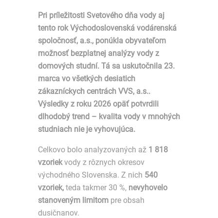
Pri príležitosti Svetového dňa vody aj
tento rok Východoslovenská vodárenská
spoločnosť, a.s., ponúkla obyvateľom
možnosť bezplatnej analýzy vody z
domových studní. Tá sa uskutočnila 23.
marca vo všetkých desiatich
zákazníckych centrách VVS, a.s..
Výsledky z roku 2026 opäť potvrdili
dlhodobý trend – kvalita vody v mnohých
studniach nie je vyhovujúca.
Celkovo bolo analyzovaných až
1 818
vzoriek
vody z rôznych okresov
východného Slovenska. Z nich
540
vzoriek,
teda takmer 30 %,
nevyhovelo
stanoveným limitom
pre obsah
dusičnanov.