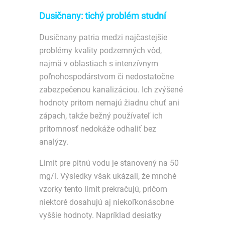
Dusičnany: tichý problém studní
Dusičnany patria medzi najčastejšie
problémy kvality podzemných vôd,
najmä v oblastiach s intenzívnym
poľnohospodárstvom či nedostatočne
zabezpečenou kanalizáciou. Ich zvýšené
hodnoty pritom nemajú žiadnu chuť ani
zápach, takže bežný používateľ ich
prítomnosť nedokáže odhaliť bez
analýzy.
Limit pre pitnú vodu je stanovený na 50
mg/l. Výsledky však ukázali, že mnohé
vzorky tento limit prekračujú, pričom
niektoré dosahujú aj niekoľkonásobne
vyššie hodnoty. Napríklad desiatky