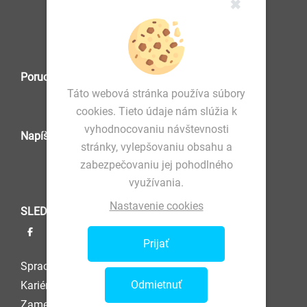
✖
IČO: 36 570 460
Poruchová služba
Táto webová stránka používa súbory
cookies. Tieto údaje nám slúžia k
vyhodnocovaniu návštevnosti
Napíšte nám
stránky, vylepšovaniu obsahu a
zabezpečovaniu jej pohodlného
využívania.
Nastavenie cookies
SLEDUJTE NÁS
Prijať
Spracovanie osobných údajov
Odmietnuť
Kariéra
Zamestnanec