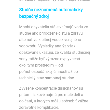
Studňa neznamená automaticky
bezpečný zdroj
Mnohí obyvatelia stále vnímajú vodu zo
studne ako prirodzene čistú a zdravú
alternatívu k pitnej vode z verejného
vodovodu. Výsledky analýz však
opakovane ukazujú, že kvalita studničnej
vody môže byť výrazne ovplyvnená
okolitým prostredím – od
poľnohospodárskej činnosti až po
technický stav samotnej studne.
Zvýšené koncentrácie dusičnanov sú
pritom rizikové najmä pre malé deti a
dojčatá, u ktorých môžu spôsobiť vážne
zdravotné komplikácie.