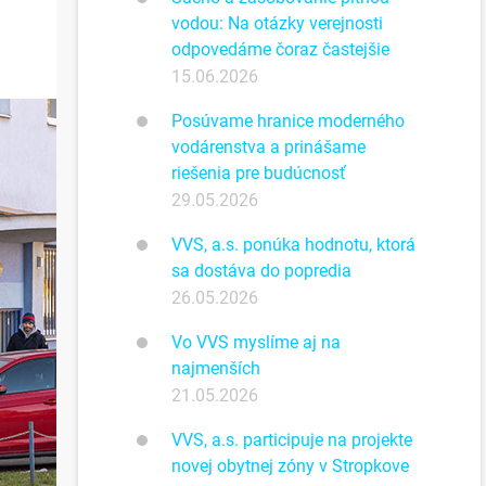
vodou: Na otázky verejnosti
odpovedáme čoraz častejšie
15.06.2026
Posúvame hranice moderného
vodárenstva a prinášame
riešenia pre budúcnosť
29.05.2026
VVS, a.s. ponúka hodnotu, ktorá
sa dostáva do popredia
26.05.2026
Vo VVS myslíme aj na
najmenších
21.05.2026
VVS, a.s. participuje na projekte
novej obytnej zóny v Stropkove