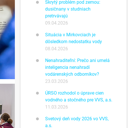
Skrytý problém pod zemou:
dusičnany v studniach
pretrvávajú
09.04.2026
Situácia v Mirkovciach je
dôsledkom nedostatku vody
08.04.2026
Nenahraditeľní: Prečo ani umelá
inteligencia nenahradí
vodárenských odborníkov?
23.03.2026
ÚRSO rozhodol o úprave cien
vodného a stočného pre VVS, a.s.
11.03.2026
Svetový deň vody 2026 vo VVS,
a.s.