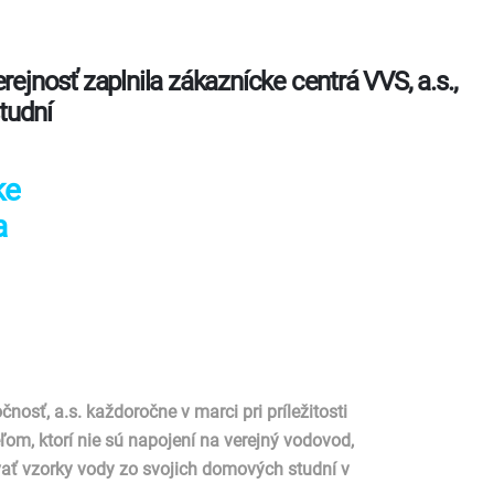
rejnosť zaplnila zákaznícke centrá VVS, a.s.,
tudní
ke
a
sť, a.s. každoročne v marci pri príležitosti
m, ktorí nie sú napojení na verejný vodovod,
ať vzorky vody zo svojich domových studní v