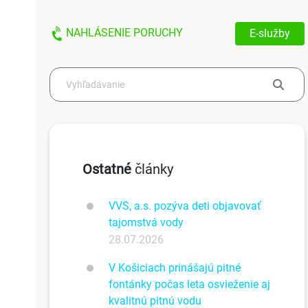
NAHLÁSENIE PORUCHY
E-služby
Ostatné
články
VVS, a.s. pozýva deti objavovať
tajomstvá vody
28.07.2026
V Košiciach prinášajú pitné
fontánky počas leta osvieženie aj
kvalitnú pitnú vodu