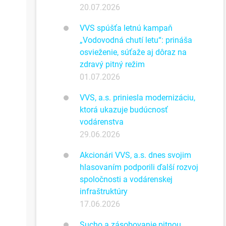
20.07.2026
VVS spúšťa letnú kampaň
„Vodovodná chutí letu“: prináša
osvieženie, súťaže aj dôraz na
zdravý pitný režim
01.07.2026
VVS, a.s. priniesla modernizáciu,
ktorá ukazuje budúcnosť
vodárenstva
29.06.2026
Akcionári VVS, a.s. dnes svojim
hlasovaním podporili ďalší rozvoj
spoločnosti a vodárenskej
infraštruktúry
17.06.2026
Sucho a zásobovanie pitnou