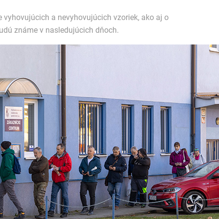
 vyhovujúcich a nevyhovujúcich vzoriek, ako aj o
 budú známe v nasledujúcich dňoch.