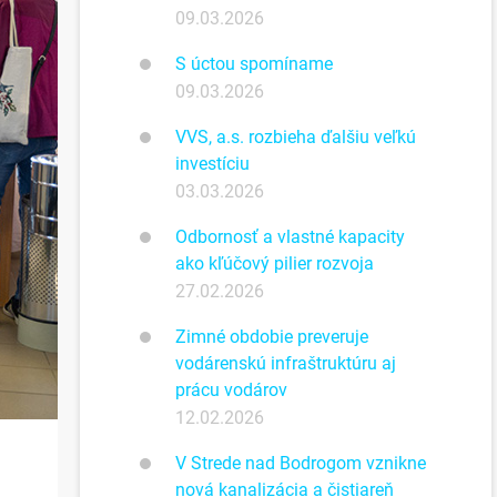
09.03.2026
S úctou spomíname
09.03.2026
VVS, a.s. rozbieha ďalšiu veľkú
investíciu
03.03.2026
Odbornosť a vlastné kapacity
ako kľúčový pilier rozvoja
27.02.2026
Zimné obdobie preveruje
vodárenskú infraštruktúru aj
prácu vodárov
12.02.2026
V Strede nad Bodrogom vznikne
nová kanalizácia a čistiareň