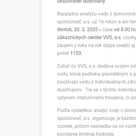
ukazovateli dusičnany.
Bezplatnú analýzu vody z domových
spoločnosť, a.s. už 16 rokov a ani te
štvrtok, 20. 3. 2025
v čase
od 8.00 ho
zákazníckych centier VVS, a.s.
vzork
záujem z roka na rok stúpa svedčí aj 
počet
1153.
Zatiaľ čo VVS, a.s. dodáva svojim o
vodu, ktorá podlieha pravidelným a 
používajú vodu z individuálnych zdr
dusičnanov. Tie sa v týchto individ
vplyvom intenzívneho hnojenia, či ú
Podľa výsledkov analýz vody z domo
spoločnosť, a.s. organizuje, je kaž
vzoriek, pričom nezriedka sú vo vzo
povolenej limitnej hodnote.