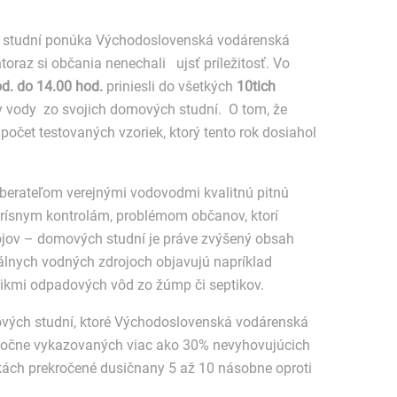
 studní ponúka Východoslovenská vodárenská
ntoraz si občania nenechali ujsť príležitosť. Vo
d. do 14.00 hod.
priniesli do všetkých
10tich
y vody zo svojich domových studní. O tom, že
počet testovaných vzoriek, ktorý tento rok dosiahol
dberateľom verejnými vodovodmi kvalitnú pitnú
prísnym kontrolám, problémom občanov, ktorí
ojov – domových studní je práve zvýšený obsah
uálnych vodných zdrojoch objavujú napríklad
nikmi odpadových vôd zo žúmp či septikov.
vých studní, ktoré Východoslovenská vodárenská
doročne vykazovaných viac ako 30% nevyhovujúcich
rkách prekročené dusičnany 5 až 10 násobne oproti