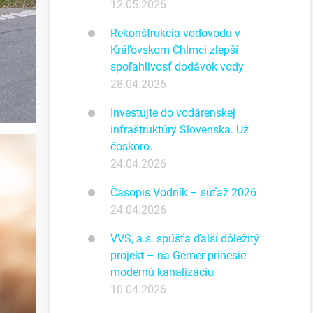
12.05.2026
Rekonštrukcia vodovodu v
Kráľovskom Chlmci zlepší
spoľahlivosť dodávok vody
28.04.2026
Investujte do vodárenskej
infraštruktúry Slovenska. Už
čoskoro.
24.04.2026
Časopis Vodník – súťaž 2026
24.04.2026
VVS, a.s. spúšťa ďalší dôležitý
projekt – na Gemer prinesie
modernú kanalizáciu
10.04.2026