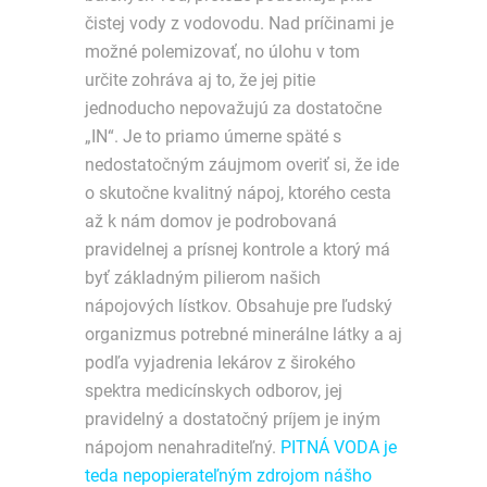
čistej vody z vodovodu. Nad príčinami je
možné polemizovať, no úlohu v tom
určite zohráva aj to, že jej pitie
jednoducho nepovažujú za dostatočne
„IN“. Je to priamo úmerne späté s
nedostatočným záujmom overiť si, že ide
o skutočne kvalitný nápoj, ktorého cesta
až k nám domov je podrobovaná
pravidelnej a prísnej kontrole a ktorý má
byť základným pilierom našich
nápojových lístkov. Obsahuje pre ľudský
organizmus potrebné minerálne látky a aj
podľa vyjadrenia lekárov z širokého
spektra medicínskych odborov, jej
pravidelný a dostatočný príjem je iným
nápojom nenahraditeľný.
PITNÁ VODA je
teda nepopierateľným zdrojom nášho