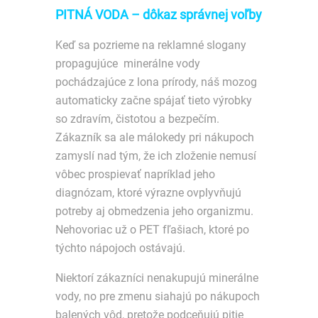
PITNÁ VODA – dôkaz správnej voľby
Keď sa pozrieme na reklamné slogany
propagujúce minerálne vody
pochádzajúce z lona prírody, náš mozog
automaticky začne spájať tieto výrobky
so zdravím, čistotou a bezpečím.
Zákazník sa ale málokedy pri nákupoch
zamyslí nad tým, že ich zloženie nemusí
vôbec prospievať napríklad jeho
diagnózam, ktoré výrazne ovplyvňujú
potreby aj obmedzenia jeho organizmu.
Nehovoriac už o PET fľašiach, ktoré po
týchto nápojoch ostávajú.
Niektorí zákazníci nenakupujú minerálne
vody, no pre zmenu siahajú po nákupoch
balených vôd, pretože podceňujú pitie