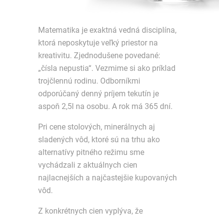
Matematika je exaktná vedná disciplína,
ktorá neposkytuje veľký priestor na
kreativitu. Zjednodušene povedané:
„čísla nepustia“. Vezmime si ako príklad
trojčlennú rodinu. Odborníkmi
odporúčaný denný príjem tekutín je
aspoň 2,5l na osobu. A rok má 365 dní.
Pri cene stolových, minerálnych aj
sladených vôd, ktoré sú na trhu ako
alternatívy pitného režimu sme
vychádzali z aktuálnych cien
najlacnejších a najčastejšie kupovaných
vôd.
Z konkrétnych cien vyplýva, že