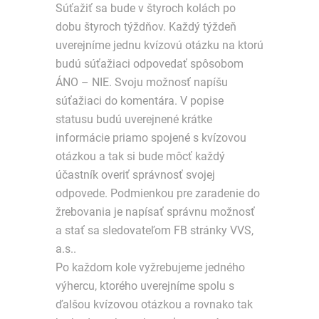
Súťažiť sa bude v štyroch kolách po
dobu štyroch týždňov. Každý týždeň
uverejníme jednu kvízovú otázku na ktorú
budú súťažiaci odpovedať spôsobom
ÁNO – NIE. Svoju možnosť napíšu
súťažiaci do komentára. V popise
statusu budú uverejnené krátke
informácie priamo spojené s kvízovou
otázkou a tak si bude môcť každý
účastník overiť správnosť svojej
odpovede. Podmienkou pre zaradenie do
žrebovania je napísať správnu možnosť
a stať sa sledovateľom FB stránky VVS,
a.s..
Po každom kole vyžrebujeme jedného
výhercu, ktorého uverejníme spolu s
ďalšou kvízovou otázkou a rovnako tak