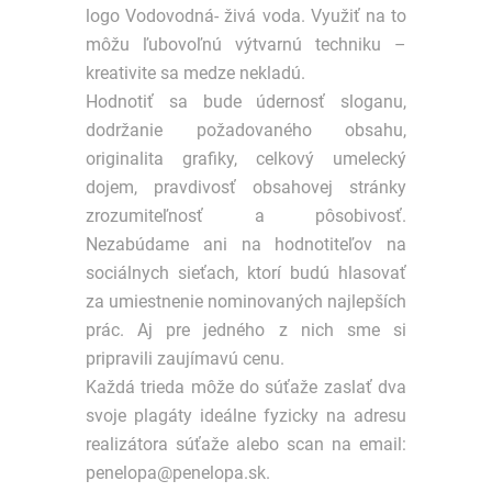
logo Vodovodná- živá voda. Využiť na to
môžu ľubovoľnú výtvarnú techniku –
kreativite sa medze nekladú.
Hodnotiť sa bude údernosť sloganu,
dodržanie požadovaného obsahu,
originalita grafiky, celkový umelecký
dojem, pravdivosť obsahovej stránky
zrozumiteľnosť a pôsobivosť.
Nezabúdame ani na hodnotiteľov na
sociálnych sieťach, ktorí budú hlasovať
za umiestnenie nominovaných najlepších
prác. Aj pre jedného z nich sme si
pripravili zaujímavú cenu.
Každá trieda môže do súťaže zaslať dva
svoje plagáty ideálne fyzicky na adresu
realizátora súťaže alebo scan na email:
penelopa@penelopa.sk.