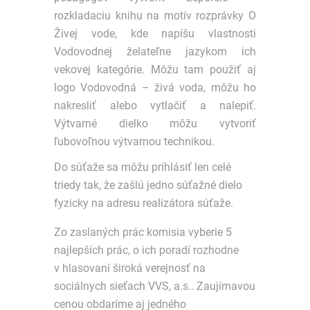
rozkladaciu knihu na motív rozprávky O
Živej vode, kde napíšu vlastnosti
Vodovodnej želateľne jazykom ich
vekovej kategórie. Môžu tam použiť aj
logo Vodovodná – živá voda, môžu ho
nakresliť alebo vytlačiť a nalepiť.
Výtvarné dielko môžu vytvoriť
ľubovoľnou výtvarnou technikou.
Do súťaže sa môžu prihlásiť len celé
triedy tak, že zašlú jedno súťažné dielo
fyzicky na adresu realizátora súťaže.
Zo zaslaných prác komisia vyberie 5
najlepších prác, o ich poradí rozhodne
v hlasovaní široká verejnosť na
sociálnych sieťach VVS, a.s.. Zaujímavou
cenou obdaríme aj jedného