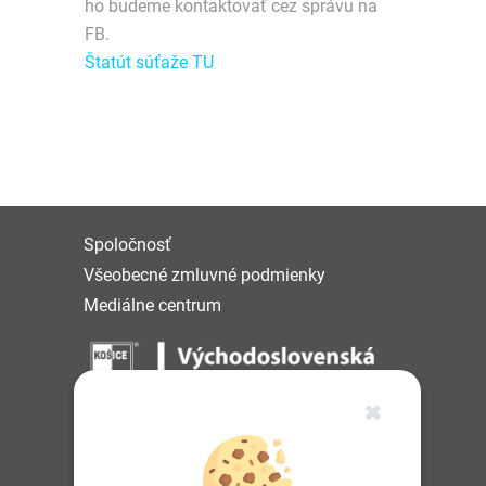
ho budeme kontaktovať cez správu na
FB.
Štatút súťaže TU
Spoločnosť
Všeobecné zmluvné podmienky
Mediálne centrum
✖
IČO: 36 570 460