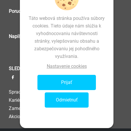
Poruchová služba
Táto webová stránka používa súbory
cookies. Tieto údaje nám slúžia k
vyhodnocovaniu návštevnosti
Napíšte nám
stránky, vylepšovaniu obsahu a
zabezpečovaniu jej pohodlného
využívania.
Nastavenie cookies
SLEDUJTE NÁS
Prijať
Spracovanie osobných údajov
Odmietnuť
Kariéra
Zamestnanec
Akcionár