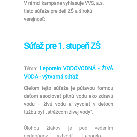
V rámci kampane vyhlasuje VVS, a.s.
tieto súťaže pre deti ZŠ a širokú
verejnosť:
Súťaž pre 1. stupeň ZŠ
Leporelo VODOVODNÁ - ŽIVÁ
Téma:
VODA - výtvarná súťaž
Cieľom tejto súťaže je pútavou formou
deťom asociovať pitnú vodu ako zdravú
vodu – živú vodu a vyvolať v deťoch
túžbu byť „strážcom živej vody“.
Úlohou žiakov je pod vedením
pedagógov vytvoriť Leporelo –