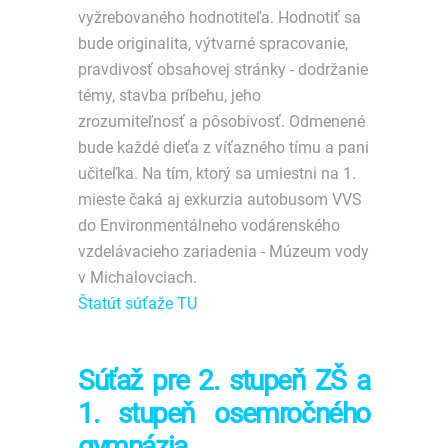
vyžrebovaného hodnotiteľa. Hodnotiť sa
bude originalita, výtvarné spracovanie,
pravdivosť obsahovej stránky - dodržanie
témy, stavba príbehu, jeho
zrozumiteľnosť a pôsobivosť. Odmenené
bude každé dieťa z víťazného tímu a pani
učiteľka. Na tím, ktorý sa umiestni na 1.
mieste čaká aj exkurzia autobusom VVS
do Environmentálneho vodárenského
vzdelávacieho zariadenia - Múzeum vody
v Michalovciach.
Štatút súťaže TU
Súťaž pre 2. stupeň ZŠ a
1. stupeň osemročného
gymnázia