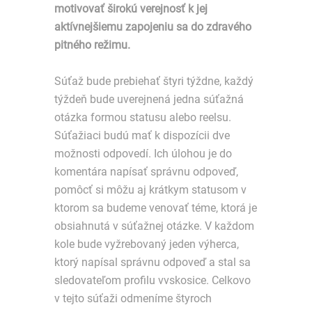
motivovať širokú verejnosť k jej
aktívnejšiemu zapojeniu sa do zdravého
pitného režimu.
Súťaž bude prebiehať štyri týždne, každý
týždeň bude uverejnená jedna súťažná
otázka formou statusu alebo reelsu.
Súťažiaci budú mať k dispozícii dve
možnosti odpovedí. Ich úlohou je do
komentára napísať správnu odpoveď,
pomôcť si môžu aj krátkym statusom v
ktorom sa budeme venovať téme, ktorá je
obsiahnutá v súťažnej otázke. V každom
kole bude vyžrebovaný jeden výherca,
ktorý napísal správnu odpoveď a stal sa
sledovateľom profilu vvskosice. Celkovo
v tejto súťaži odmeníme štyroch