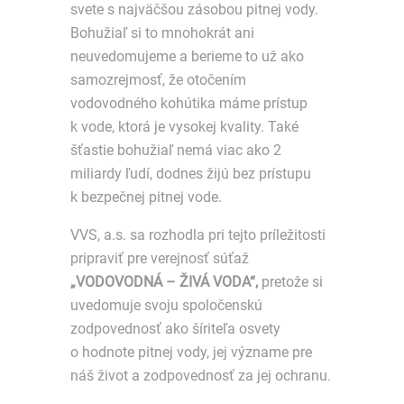
svete s najväčšou zásobou pitnej vody.
Bohužiaľ si to mnohokrát ani
neuvedomujeme a berieme to už ako
samozrejmosť, že otočením
vodovodného kohútika máme prístup
k vode, ktorá je vysokej kvality. Také
šťastie bohužiaľ nemá viac ako 2
miliardy ľudí, dodnes žijú bez prístupu
k bezpečnej pitnej vode.
VVS, a.s. sa rozhodla pri tejto príležitosti
pripraviť pre verejnosť súťaž
„VODOVODNÁ – ŽIVÁ VODA“,
pretože si
uvedomuje svoju spoločenskú
zodpovednosť ako šíriteľa osvety
o hodnote pitnej vody, jej význame pre
náš život a zodpovednosť za jej ochranu.