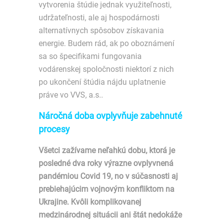
vytvorenia štúdie jednak využiteľnosti,
udržateľnosti, ale aj hospodárnosti
alternatívnych spôsobov získavania
energie. Budem rád, ak po oboznámení
sa so špecifikami fungovania
vodárenskej spoločnosti niektorí z nich
po ukončení štúdia nájdu uplatnenie
práve vo VVS, a.s..
Náročná doba ovplyvňuje zabehnuté
procesy
Všetci zažívame neľahkú dobu, ktorá je
posledné dva roky výrazne ovplyvnená
pandémiou Covid 19, no v súčasnosti aj
prebiehajúcim vojnovým konfliktom na
Ukrajine. Kvôli komplikovanej
medzinárodnej situácii ani štát nedokáže