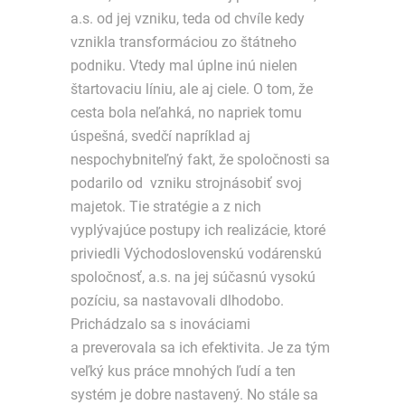
a.s. od jej vzniku, teda od chvíle kedy
vznikla transformáciou zo štátneho
podniku. Vtedy mal úplne inú nielen
štartovaciu líniu, ale aj ciele. O tom, že
cesta bola neľahká, no napriek tomu
úspešná, svedčí napríklad aj
nespochybniteľný fakt, že spoločnosti sa
podarilo od vzniku strojnásobiť svoj
majetok. Tie stratégie a z nich
vyplývajúce postupy ich realizácie, ktoré
priviedli Východoslovenskú vodárenskú
spoločnosť, a.s. na jej súčasnú vysokú
pozíciu, sa nastavovali dlhodobo.
Prichádzalo sa s inováciami
a preverovala sa ich efektivita. Je za tým
veľký kus práce mnohých ľudí a ten
systém je dobre nastavený. No stále sa