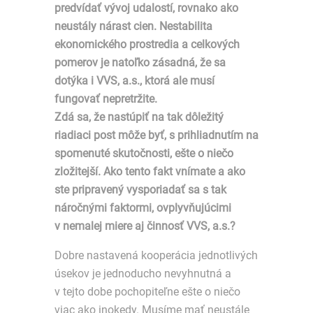
predvídať vývoj udalostí, rovnako ako
neustály nárast cien. Nestabilita
ekonomického prostredia a celkových
pomerov je natoľko zásadná, že sa
dotýka i VVS, a.s., ktorá ale musí
fungovať nepretržite.
Zdá sa, že nastúpiť na tak dôležitý
riadiaci post môže byť, s prihliadnutím na
spomenuté skutočnosti, ešte o niečo
zložitejší. Ako tento fakt vnímate a ako
ste pripravený vysporiadať sa s tak
náročnými faktormi, ovplyvňujúcimi
v nemalej miere aj činnosť VVS, a.s.?
Dobre nastavená kooperácia jednotlivých
úsekov je jednoducho nevyhnutná a
v tejto dobe pochopiteľne ešte o niečo
viac ako inokedy. Musíme mať neustále