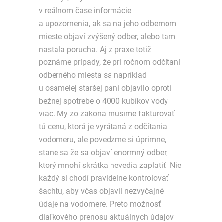
v reálnom čase informácie
a upozornenia, ak sa na jeho odbernom
mieste objaví zvýšený odber, alebo tam
nastala porucha. Aj z praxe totiž
poznáme prípady, že pri ročnom odčítaní
odberného miesta sa napríklad
u osamelej staršej pani objavilo oproti
bežnej spotrebe o 4000 kubíkov vody
viac. My zo zákona musíme fakturovať
tú cenu, ktorá je vyrátaná z odčítania
vodomeru, ale povedzme si úprimne,
stane sa že sa objaví enormný odber,
ktorý mnohí skrátka nevedia zaplatiť. Nie
každý si chodí pravidelne kontrolovať
šachtu, aby včas objavil nezvyčajné
údaje na vodomere. Preto možnosť
diaľkového prenosu aktuálnych údajov