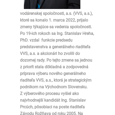
vodárenskej spoločnosti, a.s. (VVS, a.s.),
ktoré sa konalo 1. marca 2022, prijalo
zmeny týkajúce sa vedenia spoločnosti.
Po 19-ich rokoch sa Ing. Stanislav Hreha,
PhD. vzdal funkcie predsedu
predstavenstva a generálneho riaditeľa
VVS, a.s. a akcionári ho zvolili do
dozornej rady. Po tejto zmene sa jednou
z priorít stala dôkladná a zodpovedná
príprava výberu nového generálneho
riaditeľa VVS, a.s., ktorá je strategickým
podnikom na Východnom Slovensku.
Z výberového procesu vyšiel ako
najvhodnejší kandidát Ing. Stanislav
Prcúch, pôsobiaci na poste riaditeľa
Závodu Rožňava od roku 2005. Na