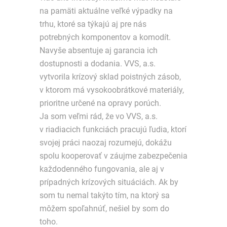
na pamäti aktuálne veľké výpadky na
trhu, ktoré sa týkajú aj pre nás
potrebných komponentov a komodít.
Navyše absentuje aj garancia ich
dostupnosti a dodania. VVS, a.s.
vytvorila krízový sklad poistných zásob,
v ktorom má vysokoobrátkové materiály,
prioritne určené na opravy porúch.
Ja som veľmi rád, že vo VVS, a.s.
v riadiacich funkciách pracujú ľudia, ktorí
svojej práci naozaj rozumejú, dokážu
spolu kooperovať v záujme zabezpečenia
každodenného fungovania, ale aj v
prípadných krízových situáciách. Ak by
som tu nemal takýto tím, na ktorý sa
môžem spoľahnúť, nešiel by som do
toho.