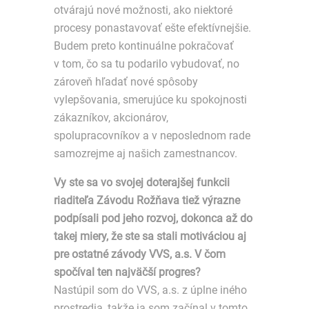
otvárajú nové možnosti, ako niektoré
procesy ponastavovať ešte efektívnejšie.
Budem preto kontinuálne pokračovať
v tom, čo sa tu podarilo vybudovať, no
zároveň hľadať nové spôsoby
vylepšovania, smerujúce ku spokojnosti
zákazníkov, akcionárov,
spolupracovníkov a v neposlednom rade
samozrejme aj našich zamestnancov.
Vy ste sa vo svojej doterajšej funkcii
riaditeľa Závodu Rožňava tiež výrazne
podpísali pod jeho rozvoj, dokonca až do
takej miery, že ste sa stali motiváciou aj
pre ostatné závody VVS, a.s. V čom
spočíval ten najväčší progres?
Nastúpil som do VVS, a.s. z úplne iného
prostredia, takže ja som začínal v tomto