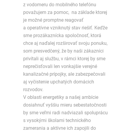
z vodomeru do mobilného telefónu
považujem za pomoc, na základe ktorej
je možné promptne reagovať
a operatívne vzniknutý stav riešiť. Keďže
sme prozákaznícka spoločnosť, ktorá
chce aj naďalej rozširovať svoju ponuku,
som presvedčený, že by naši zákazníci
privítali aj službu, v rámci ktorej by sme
neprečisťovali len vonkajšie verejné
kanalizačné prípojky, ale zabezpečovali
aj vyčistenie upchatých domácich
rozvodov.
V oblasti energetiky a našej ambície
dosiahnuť vyššiu mieru sebestatočnosti
by sme veľmi radi nadviazali spoluprácu
s vysokými školami technického
zamerania a aktívne ich zapojili do