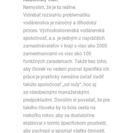
Nemyslím, že je to reálne.
Vstrebať rozsiahlu problematiku
vodárenstva je náročný a dlhodobý
proces. Východoslovenská vodárenská
spoločnosť, a.s. je jedným z najväčších
zamestnávateľov v kraji s viac ako 2000
zamestnancami vo viac ako 100
funkčných zaradeniach. Takže bez toho,
aby človek vo vedení poznal špecifiká ich
práce je prakticky nereálne začať riadiť
takúto spoločnosť „od nuly“, hoc aj
so všeobecnými manažerskými
predpokladmi. Dovolím si povedať, že pre
takého človeka by to bola cesta na
niekoľko rokov, aby sa dostatočne
etabloval v tomto špecifickom prostredí,
aby pochopil a spoznal všetky činnosti,