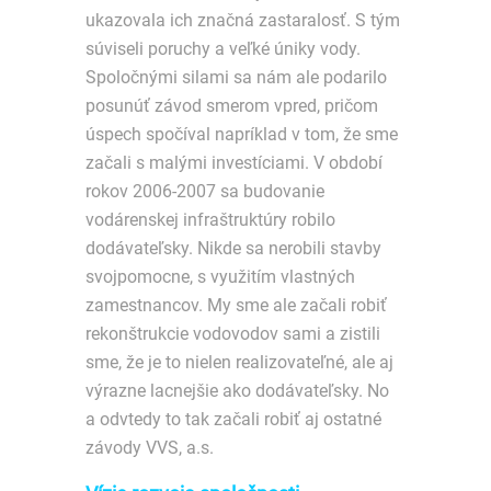
ukazovala ich značná zastaralosť. S tým
súviseli poruchy a veľké úniky vody.
Spoločnými silami sa nám ale podarilo
posunúť závod smerom vpred, pričom
úspech spočíval napríklad v tom, že sme
začali s malými investíciami. V období
rokov 2006-2007 sa budovanie
vodárenskej infraštruktúry robilo
dodávateľsky. Nikde sa nerobili stavby
svojpomocne, s využitím vlastných
zamestnancov. My sme ale začali robiť
rekonštrukcie vodovodov sami a zistili
sme, že je to nielen realizovateľné, ale aj
výrazne lacnejšie ako dodávateľsky. No
a odvtedy to tak začali robiť aj ostatné
závody VVS, a.s.