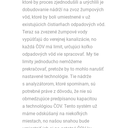
ktoré by proces zjednodušili a urýchlili je
dobudovanie nádrží na zvoz žumpových
vôd, ktoré by boli umiestnené v už
existujúcich čistiarňach odpadových vôd.
Teraz sa zvezené žumpové vody
vypúšťajú do verejnej kanalizácie, no
každá ČOV má limit, určujúci koľko
odpadových vôd vie spracovať. My tie
limity jednoducho nemôžeme
prekračovať, pretože by to mohlo narušiť
nastavené technológie. Tie nádrže
s analyzátorom, ktoré spomínam, sú
potrebné práve z dôvodu, že nie sú
obmedzujúce predpísanou kapacitou
a technológiou ČOV. Tento systém už
máme odskúšaný na niekoľkých
miestach, no našou snahou bude