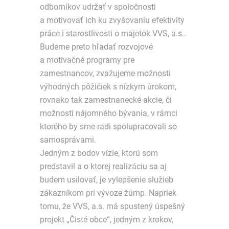
odborníkov udržať v spoločnosti
a motivovať ich ku zvyšovaniu efektivity
práce i starostlivosti o majetok VVS, a.s..
Budeme preto hľadať rozvojové
a motivačné programy pre
zamestnancov, zvažujeme možnosti
výhodných pôžičiek s nízkym úrokom,
rovnako tak zamestnanecké akcie, či
možnosti nájomného bývania, v rámci
ktorého by sme radi spolupracovali so
samosprávami.
Jedným z bodov vízie, ktorú som
predstavil a o ktorej realizáciu sa aj
budem usilovať, je vylepšenie služieb
zákazníkom pri vývoze žúmp. Napriek
tomu, že VVS, a.s. má spustený úspešný
projekt „Čisté obce“, jedným z krokov,