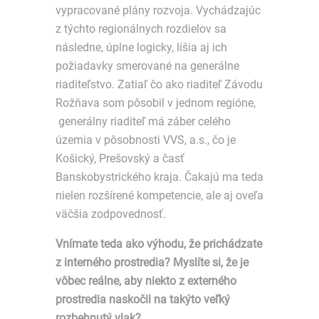
vypracované plány rozvoja. Vychádzajúc
z týchto regionálnych rozdielov sa
následne, úplne logicky, líšia aj ich
požiadavky smerované na generálne
riaditeľstvo. Zatiaľ čo ako riaditeľ Závodu
Rožňava som pôsobil v jednom regióne,
generálny riaditeľ má záber celého
územia v pôsobnosti VVS, a.s., čo je
Košický, Prešovský a časť
Banskobystrického kraja. Čakajú ma teda
nielen rozšírené kompetencie, ale aj oveľa
väčšia zodpovednosť.
Vnímate teda ako výhodu, že prichádzate
z interného prostredia? Myslíte si, že je
vôbec reálne, aby niekto z externého
prostredia naskočil na takýto veľký
rozbehnutý vlak?