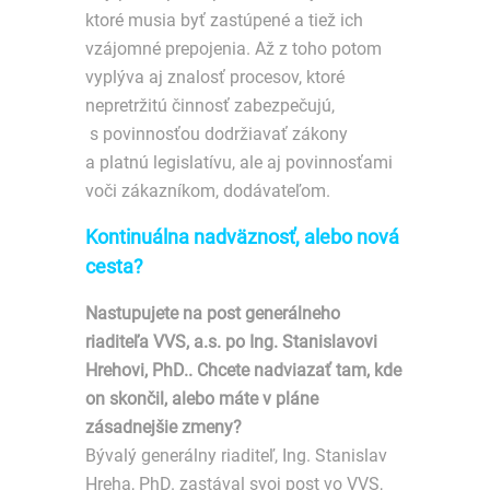
ktoré musia byť zastúpené a tiež ich
vzájomné prepojenia. Až z toho potom
vyplýva aj znalosť procesov, ktoré
nepretržitú činnosť zabezpečujú,
s povinnosťou dodržiavať zákony
a platnú legislatívu, ale aj povinnosťami
voči zákazníkom, dodávateľom.
Kontinuálna nadväznosť, alebo nová
cesta?
Nastupujete na post generálneho
riaditeľa VVS, a.s. po Ing. Stanislavovi
Hrehovi, PhD.. Chcete nadviazať tam, kde
on skončil, alebo máte v pláne
zásadnejšie zmeny?
Bývalý generálny riaditeľ, Ing. Stanislav
Hreha, PhD. zastával svoj post vo VVS,