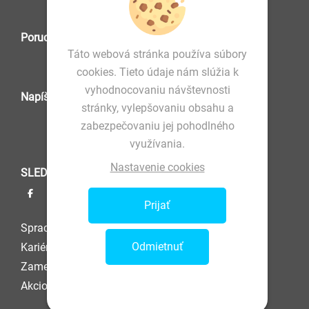
Poruchová služba
Táto webová stránka používa súbory
cookies. Tieto údaje nám slúžia k
vyhodnocovaniu návštevnosti
Napíšte nám
stránky, vylepšovaniu obsahu a
zabezpečovaniu jej pohodlného
využívania.
Nastavenie cookies
SLEDUJTE NÁS
Prijať
Spracovanie osobných údajov
Odmietnuť
Kariéra
Zamestnanec
Akcionár