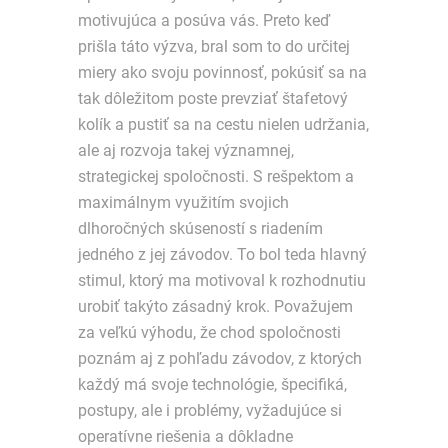
motivujúca a posúva vás. Preto keď
prišla táto výzva, bral som to do určitej
miery ako svoju povinnosť, pokúsiť sa na
tak dôležitom poste prevziať štafetový
kolík a pustiť sa na cestu nielen udržania,
ale aj rozvoja takej významnej,
strategickej spoločnosti. S rešpektom a
maximálnym využitím svojich
dlhoročných skúseností s riadením
jedného z jej závodov. To bol teda hlavný
stimul, ktorý ma motivoval k rozhodnutiu
urobiť takýto zásadný krok. Považujem
za veľkú výhodu, že chod spoločnosti
poznám aj z pohľadu závodov, z ktorých
každý má svoje technológie, špecifiká,
postupy, ale i problémy, vyžadujúce si
operatívne riešenia a dôkladne