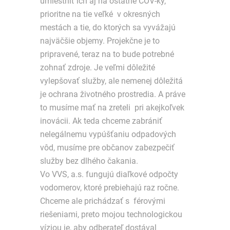
umiestniť ich aj na ostatné ČOV-ky,
prioritne na tie veľké v okresných
mestách a tie, do ktorých sa vyvážajú
najväčšie objemy. Projekčne je to
pripravené, teraz na to bude potrebné
zohnať zdroje. Je veľmi dôležité
vylepšovať služby, ale nemenej dôležitá
je ochrana životného prostredia. A práve
to musíme mať na zreteli pri akejkoľvek
inovácii. Ak teda chceme zabrániť
nelegálnemu vypúšťaniu odpadových
vôd, musíme pre občanov zabezpečiť
služby bez dlhého čakania.
Vo VVS, a.s. fungujú diaľkové odpočty
vodomerov, ktoré prebiehajú raz ročne.
Chceme ale prichádzať s férovými
riešeniami, preto mojou technologickou
víziou je, aby odberateľ dostával