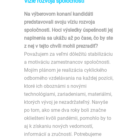
Vízie rozvoja spoločnosti
Na výberovom konaní kandidáti
predstavovali svoju víziu rozvoja
spoločnosti. Hoci výsledky úspešnosti jej
naplnenia sa ukážu až po čase, čo by ste
z nej v tejto chvíli mohli prezradiť?
Považujem za veľmi dôležitú stabilizáciu
a motiváciu zamestnancov spoločnosti.
Mojím plánom je realizácia cyklického
odborného vzdelávania na každej pozícii,
ktoré ich oboznámi s novými
technológiami, zariadeniami, materiálmi,
ktorých vývoj je nezadržateľný. Navyše
po tom, ako sme dva roky boli značne
oklieštení kvôli pandémii, pomohlo by to
aj k získaniu nových vedomostí,
informácií a zručností. Potrebujeme