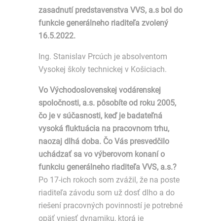
zasadnutí predstavenstva VVS, a.s bol do
funkcie generálneho riaditeľa zvolený
16.5.2022.
Ing. Stanislav Prcúch je absolventom
Vysokej školy technickej v Košiciach.
Vo Východoslovenskej vodárenskej
spoločnosti, a.s. pôsobíte od roku 2005,
čo je v súčasnosti, keď je badateľná
vysoká fluktuácia na pracovnom trhu,
naozaj dlhá doba. Čo Vás presvedčilo
uchádzať sa vo výberovom konaní o
funkciu generálneho riaditeľa VVS, a.s.?
Po 17-ich rokoch som zvážil, že na poste
riaditeľa závodu som už dosť dlho a do
riešení pracovných povinností je potrebné
opäť vniesť dynamiku, ktorá je