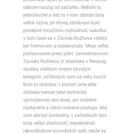
odbore naozaj od začiatku. Nebolo to
jednoduché a tiež to v tom období bola
veľká výzva, pri ktorej zdolávaní bolo
potrebné množstvo rozhodnutí, nakoľko
v tom čase sa v Závode Rožňava všetko
len formovalo a nastavovalo. Moje veľké
poďakovanie preto patrí zamestnancom
Závodu Rožňava, či strediska v Revúcej,
skrátka všetkým mojim bývalým
kolegom, od ktorých som sa veľa naučil.
Bolo to obdobie, v ktorom sme ešte
zďaleka nemali také technické
vymoženosti ako dnes, ani stabilne
nastavené a rokmi overené postupy. Aby
som ale bol konkrétny, v začiatkoch tam
bola veľká stratovosť, neprebiehali
rekonštrukcie rozvodných sietí, takže sa