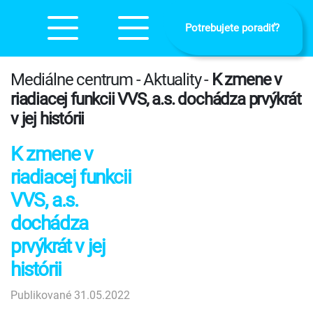
Potrebujete poradiť?
Mediálne centrum - Aktuality -
K zmene v
riadiacej funkcii VVS, a.s. dochádza prvýkrát
v jej histórii
K zmene v
riadiacej funkcii
VVS, a.s.
dochádza
prvýkrát v jej
histórii
Publikované 31.05.2022