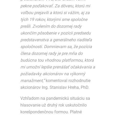
pekne poďakovať. Za dôveru, ktorú mi
voľbou prejavili a ktorú si vážim, aj za
tých 19 rokov, ktorými sme spoločne
prešli. Zvolením do dozornej rady
ukončím pôsobenie v pozícii predsedu
predstavenstva a generálneho riaditeľa
spoločnosti. Domnievam sa, že pozícia
člena dozornej rady je pre mňa do
budúcna tou vhodnou platformou, ktorá
mi umožní lepšie prenášať očakávania a
požiadavky akcionárov na výkonný
manažment,“
komentoval rozhodnutie
akcionárov Ing. Stanislav Hreha, PhD.
Vzhľadom na pandemickú situáciu sa
hlasovanie už druhý rok uskutočnilo
korešpondenčnou formou. Platné