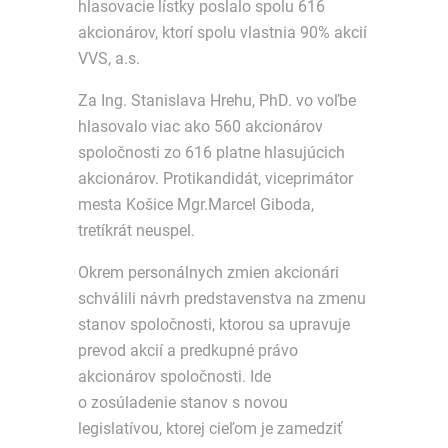
hlasovacie lístky poslalo spolu 616
akcionárov, ktorí spolu vlastnia 90% akcií
VVS, a.s.
Za Ing. Stanislava Hrehu, PhD. vo voľbe
hlasovalo viac ako 560 akcionárov
spoločnosti zo 616 platne hlasujúcich
akcionárov. Protikandidát, viceprimátor
mesta Košice Mgr.Marcel Giboda,
tretíkrát neuspel.
Okrem personálnych zmien akcionári
schválili návrh predstavenstva na zmenu
stanov spoločnosti, ktorou sa upravuje
prevod akcií a predkupné právo
akcionárov spoločnosti. Ide
o zosúladenie stanov s novou
legislatívou, ktorej cieľom je zamedziť