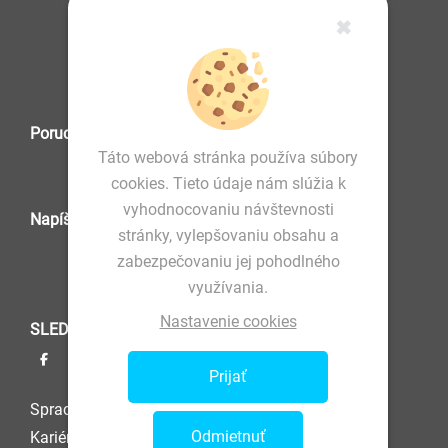
✖
IČO: 36 570 460
Poruchová služba
Táto webová stránka používa súbory
cookies. Tieto údaje nám slúžia k
vyhodnocovaniu návštevnosti
Napíšte nám
stránky, vylepšovaniu obsahu a
zabezpečovaniu jej pohodlného
využívania.
Nastavenie cookies
SLEDUJTE NÁS
Prijať
Spracovanie osobných údajov
Odmietnuť
Kariéra