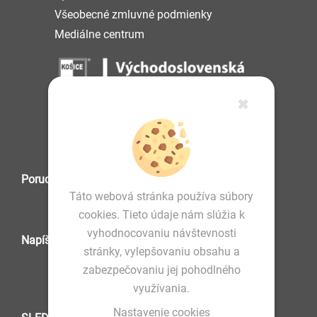
Všeobecné zmluvné podmienky
Mediálne centrum
✖
IČO: 36 570 460
Poruchová služba
Táto webová stránka používa súbory
cookies. Tieto údaje nám slúžia k
vyhodnocovaniu návštevnosti
Napíšte nám
stránky, vylepšovaniu obsahu a
zabezpečovaniu jej pohodlného
využívania.
Nastavenie cookies