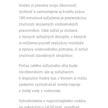
Vodári si preveria svoju šikovnosť,
rýchlosť a samozrejme aj kvalitu práce.
180-minútové súťaženie je prezentáciou
zručnosti skúsených vodárenských
pracovníkov. Celá súťaž je zložená
z rôznych súťažných disciplín, v ktorých
si môžeme pozrieť realizáciu montáže
a opravy vodovodného potrubia, či súťaž
zručnosti stavebných strojníkov.
Počas celého súťažného dňa bude
návštevníkom, ale aj súťažiacim
k dispozícii Vodný bar, v ktorom si môžu
zadarmo vychutnávať svieže nápoje
z čistej vody z vodovodu.
Vyhodnotenie o najzručnejšieho vodára
sa uskutoční o 14:00 hod., poodhalí,