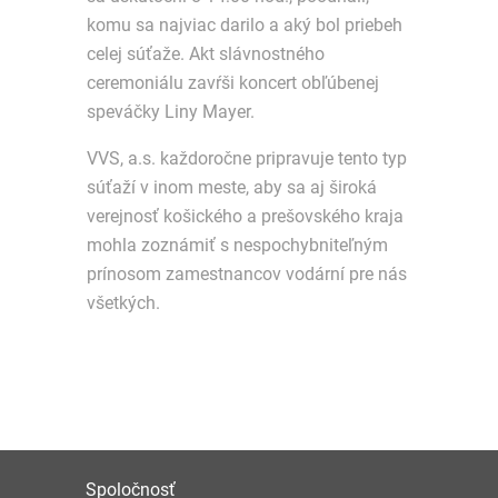
komu sa najviac darilo a aký bol priebeh
celej súťaže. Akt slávnostného
ceremoniálu zavŕši koncert obľúbenej
speváčky Liny Mayer.
VVS, a.s. každoročne pripravuje tento typ
súťaží v inom meste, aby sa aj široká
verejnosť košického a prešovského kraja
mohla zoznámiť s nespochybniteľným
prínosom zamestnancov vodární pre nás
všetkých.
Spoločnosť