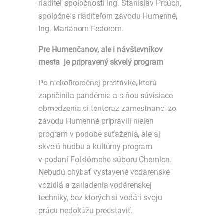
riaditeľ spoločnosti Ing. Stanislav Prcúch,
spoločne s riaditeľom závodu Humenné,
Ing. Mariánom Fedorom.
Pre Humenčanov, ale i návštevníkov
mesta je pripravený skvelý program
Po niekoľkoročnej prestávke, ktorú
zapríčinila pandémia a s ňou súvisiace
obmedzenia si tentoraz zamestnanci zo
závodu Humenné pripravili nielen
program v podobe súťaženia, ale aj
skvelú hudbu a kultúrny program
v podaní Folklórneho súboru Chemlon.
Nebudú chýbať vystavené vodárenské
vozidlá a zariadenia vodárenskej
techniky, bez ktorých si vodári svoju
prácu nedokážu predstaviť.