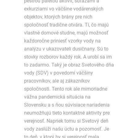
pestrou paletou aktivít, súťažami a
exkurziami vo väčšine vodárenských
objektov, ktorých brány pre nich
spoločnosť tradične otvára. Tí, čo majú
vlastné domové studne, majú možnosť
každoročne priniesť vzorky vody na
analýzu v ukazovateli dusičnany. Sú to
stovky rozborov každý rok. A urobí sa im
to zadarmo. Taký je obraz Svetového dňa
vody (SDV) v povedomí väčšiny
pracovníkov, ale aj zákazníkov
spoločnosti. Tento rok ale mimoriadne
vážna pandemická situácia na
Slovensku a s ňou súvisiace nariadenia
neumožňujú tieto kontaktné aktivity pre
verejnosť. Napriek tomu si Svetový deň
vody zaslúži našu úctu a pozornosť. Je
to deň, v ktorý by si verejnosť mala