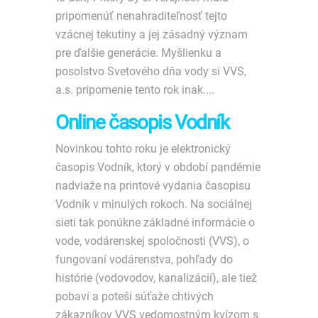
pripomenúť nenahraditeľnosť tejto
vzácnej tekutiny a jej zásadný význam
pre ďalšie generácie. Myšlienku a
posolstvo Svetového dňa vody si VVS,
a.s. pripomenie tento rok inak....
Online časopis Vodník
Novinkou tohto roku je elektronický
časopis Vodník, ktorý v období pandémie
nadviaže na printové vydania časopisu
Vodník v minulých rokoch. Na sociálnej
sieti tak ponúkne základné informácie o
vode, vodárenskej spoločnosti (VVS), o
fungovaní vodárenstva, pohľady do
histórie (vodovodov, kanalizácií), ale tiež
pobaví a poteší súťaže chtivých
zákazníkov VVS vedomostným kvízom s