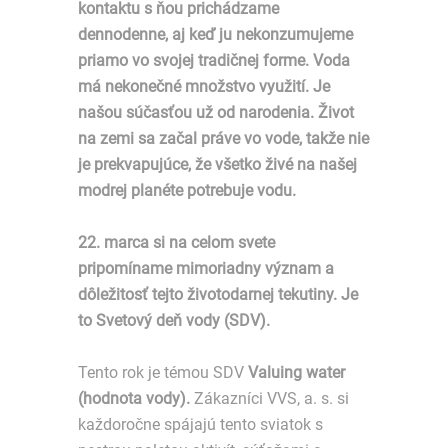
kontaktu s ňou prichádzame
dennodenne, aj keď ju nekonzumujeme
priamo vo svojej tradičnej forme. Voda
má nekonečné množstvo využití. Je
našou súčasťou už od narodenia. Život
na zemi sa začal práve vo vode, takže nie
je prekvapujúce, že všetko živé na našej
modrej planéte potrebuje vodu.
22. marca si na celom svete
pripomíname mimoriadny význam a
dôležitosť tejto životodarnej tekutiny. Je
to Svetový deň vody (SDV).
Tento rok je témou SDV
Valuing water
(hodnota vody).
Zákazníci VVS, a. s. si
každoročne spájajú tento sviatok s