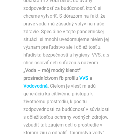
oblasťami života berúc do úvahy
zodpovednosť za budúcnosť, ktorú si
chceme vytvoriť. S dôrazom na fakt, že
práve voda má zásadný vplyv na naše
zdravie. Špeciálne v tejto pandemickej
situácii si mnohí uvedomujeme nielen jej
význam pre ľudstvo ale i dôležitosť z
hľadiska bezpečnosti a hygieny. VVS, a.s
chce osloviť deti súťažou s názvom
„Voda – môj modrý klenot“
prostredníctvom fb profilu
VVS
a
Vodovodná
.
Cieľom je viesť mladú
generáciu ku citlivému prístupu k
životnému prostrediu, k pocitu
zodpovednosti za budúcnosť v súvislosti
s dôležitosťou ochrany vodných zdrojov,
vzbudiť tak záujem detí o prostredie v
ktorom žijú a odhaliť „tajomstvá vody“.