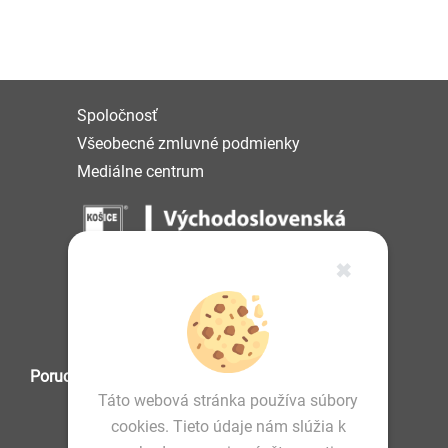
Spoločnosť
Všeobecné zmluvné podmienky
Mediálne centrum
✖
IČO: 36 570 460
Poruchová služba
Táto webová stránka používa súbory
cookies. Tieto údaje nám slúžia k