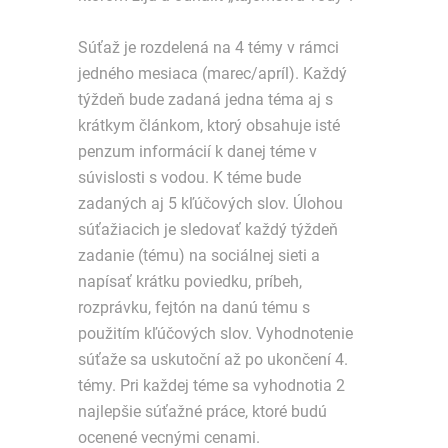
Súťaž je rozdelená na 4 témy v rámci
jedného mesiaca (marec/apríl). Každý
týždeň bude zadaná jedna téma aj s
krátkym článkom, ktorý obsahuje isté
penzum informácií k danej téme v
súvislosti s vodou. K téme bude
zadaných aj 5 kľúčových slov. Úlohou
súťažiacich je sledovať každý týždeň
zadanie (tému) na sociálnej sieti a
napísať krátku poviedku, príbeh,
rozprávku, fejtón na danú tému s
použitím kľúčových slov. Vyhodnotenie
súťaže sa uskutoční až po ukončení 4.
témy. Pri každej téme sa vyhodnotia 2
najlepšie súťažné práce, ktoré budú
ocenené vecnými cenami.