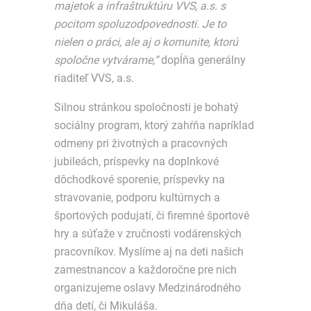
majetok a infraštruktúru VVS, a.s. s
pocitom spoluzodpovednosti. Je to
nielen o práci, ale aj o komunite, ktorú
spoločne vytvárame,“
dopĺňa generálny
riaditeľ VVS, a.s.
Silnou stránkou spoločnosti je bohatý
sociálny program, ktorý zahŕňa napríklad
odmeny pri životných a pracovných
jubileách, príspevky na doplnkové
dôchodkové sporenie, príspevky na
stravovanie, podporu kultúrnych a
športových podujatí, či firemné športové
hry a súťaže v zručnosti vodárenských
pracovníkov. Myslíme aj na deti našich
zamestnancov a každoročne pre nich
organizujeme oslavy Medzinárodného
dňa detí, či Mikuláša.