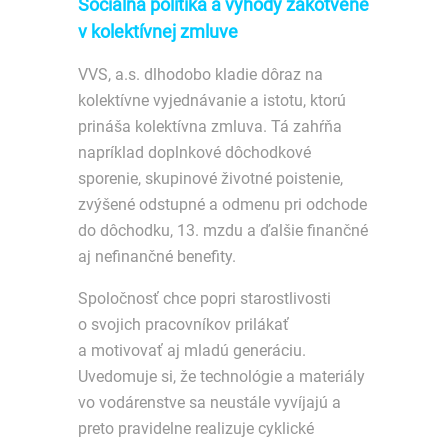
Sociálna politika a výhody zakotvené
v kolektívnej zmluve
VVS, a.s. dlhodobo kladie dôraz na
kolektívne vyjednávanie a istotu, ktorú
prináša kolektívna zmluva. Tá zahŕňa
napríklad doplnkové dôchodkové
sporenie, skupinové životné poistenie,
zvýšené odstupné a odmenu pri odchode
do dôchodku, 13. mzdu a ďalšie finančné
aj nefinančné benefity.
Spoločnosť chce popri starostlivosti
o svojich pracovníkov prilákať
a motivovať aj mladú generáciu.
Uvedomuje si, že technológie a materiály
vo vodárenstve sa neustále vyvíjajú a
preto pravidelne realizuje cyklické