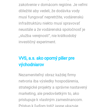
zakotvenie v domácom regióne. Je veľmi
dôležité aby vedeli, že dodávka vody
musí fungovať nepretržite, vodárenskú
infraštruktúru niekto musí spravovať
neustále a že vodárenská spoločnosť je
„služba verejnosti“, nie krátkodobý
investičný experiment.
VVS, a.s. ako oporný pilier pre
východniarov
Nezameniteľný obraz každej firmy
netvoria iba výsledky hospodárenia,
strategické projekty a správne nastavený
marketing, ale predovšetkým to, ako
pristupuje k vlastným zamestnancom.
Prístup k ľuďom totiž jasne ukazuje