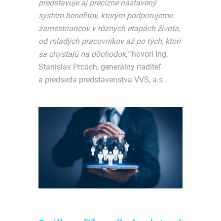
predstavuje aj precízne nastavený
systém benefitov, ktorým podporujeme
zamestnancov v rôznych etapách života,
od mladých pracovníkov až po tých, ktorí
sa chystajú na dôchodok,“
hovorí Ing.
Stanislav Prcúch, generálny riaditeľ
a predseda predstavenstva VVS, a.s..