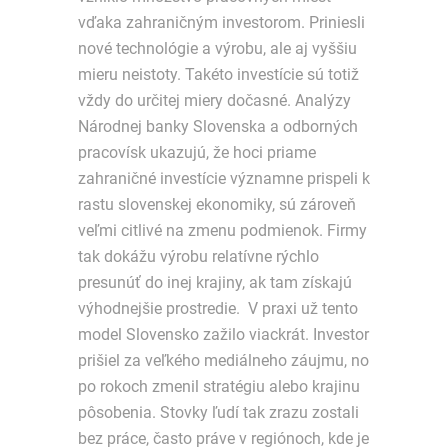
vďaka zahraničným investorom. Priniesli
nové technológie a výrobu, ale aj vyššiu
mieru neistoty. Takéto investície sú totiž
vždy do určitej miery dočasné. Analýzy
Národnej banky Slovenska a odborných
pracovísk ukazujú, že hoci priame
zahraničné investície významne prispeli k
rastu slovenskej ekonomiky, sú zároveň
veľmi citlivé na zmenu podmienok. Firmy
tak dokážu výrobu relatívne rýchlo
presunúť do inej krajiny, ak tam získajú
výhodnejšie prostredie. V praxi už tento
model Slovensko zažilo viackrát. Investor
prišiel za veľkého mediálneho záujmu, no
po rokoch zmenil stratégiu alebo krajinu
pôsobenia. Stovky ľudí tak zrazu zostali
bez práce, často práve v regiónoch, kde je