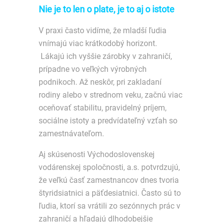
Nie je to len o plate, je to aj o istote
V praxi často vidíme, že mladší ľudia
vnímajú viac krátkodobý horizont.
Lákajú ich vyššie zárobky v zahraničí,
prípadne vo veľkých výrobných
podnikoch. Až neskôr, pri zakladaní
rodiny alebo v strednom veku, začnú viac
oceňovať stabilitu, pravidelný príjem,
sociálne istoty a predvídateľný vzťah so
zamestnávateľom.
Aj skúsenosti Východoslovenskej
vodárenskej spoločnosti, a.s. potvrdzujú,
že veľkú časť zamestnancov dnes tvoria
štyridsiatnici a päťdesiatnici. Často sú to
ľudia, ktorí sa vrátili zo sezónnych prác v
zahraničí a hľadajú dlhodobejšie