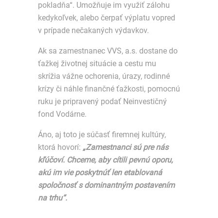
pokladňa“. Umožňuje im využiť zálohu
kedykoľvek, alebo čerpať výplatu vopred
v prípade nečakaných výdavkov.
Ak sa zamestnanec VVS, a.s. dostane do
ťažkej životnej situácie a cestu mu
skrížia vážne ochorenia, úrazy, rodinné
krízy či náhle finančné ťažkosti, pomocnú
ruku je pripravený podať Neinvestičný
fond Vodárne.
Áno, aj toto je súčasť firemnej kultúry,
ktorá hovorí:
„Zamestnanci sú pre nás
kľúčoví. Chceme, aby cítili pevnú oporu,
akú im vie poskytnúť len etablovaná
spoločnosť s dominantným postavením
na trhu“.