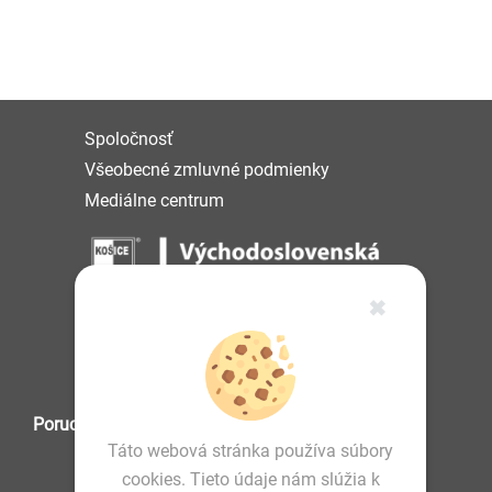
Spoločnosť
Všeobecné zmluvné podmienky
Mediálne centrum
✖
IČO: 36 570 460
Poruchová služba
Táto webová stránka používa súbory
cookies. Tieto údaje nám slúžia k