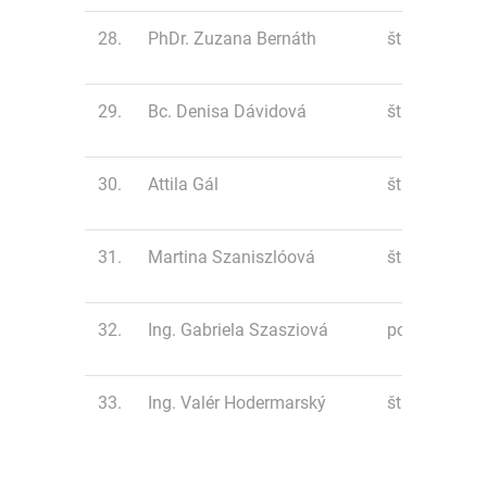
28.
PhDr. Zuzana Bernáth
štafeta 4 x ¼
29.
Bc. Denisa Dávidová
štafeta 4 x ¼
30.
Attila Gál
štafeta 4 x ¼
31.
Martina Szaniszlóová
štafeta 4 x ¼
32.
Ing. Gabriela Szasziová
polmaratón
33.
Ing. Valér Hodermarský
štafeta 4 x ¼