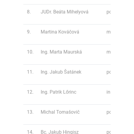
8.
JUDr. Beáta Mihelyová
polmaratón
9.
Martina Kováčová
minimaratón
10.
Ing. Marta Maurská
minimaratón
11.
Ing. Jakub Šatánek
polmaratón
12.
Ing. Patrik Lőrinc
inline 20 km
13.
Michal Tomašovič
polmaratón
14.
Bc. Jakub Hingisz
polmaratón