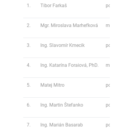
1.
Tibor Farkaš
polmaratón
2.
Mgr. Miroslava Marhefková
minimaratón
3.
Ing. Slavomír Kmecik
polmaratón
4.
Ing. Katarína Foraiová, PhD.
minimaratón
5.
Matej Mitro
polmaratón
6.
Ing. Martin Štefanko
polmaratón
7.
Ing. Marián Basarab
polmaratón