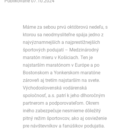
Publikované 07.10.2024
Máme za sebou prvú októbrovú nedeľu, s
ktorou sa neodmysliteľne spája jedno z
najvýznamnejších a najprestížnejších
športových podujatí – Medzinárodný
maratón mieru v Košiciach. Ten je
najstarším maratónom v Európe a po
Bostonskom a Yonkerskom maratóne
zároveň aj tretím najstarším na svete.
Východoslovenská vodárenská
spoločnosť, a.s. patrí k jeho dlhoročným
partnerom a podporovateľom. Okrem
iného zabezpečuje nesmierne dôležitý
pitný režim športovcov, ako aj osvieženie
pre návštevníkov a fanúšikov podujatia.