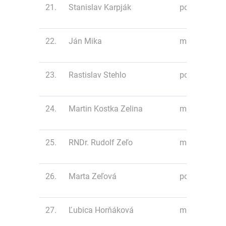
21.
Stanislav Karpják
polmaratón
22.
Ján Mika
maratón
23.
Rastislav Stehlo
polmaratón
24.
Martin Kostka Zelina
maratón
25.
RNDr. Rudolf Zeľo
maratón
26.
Marta Zeľová
polmaratón
27.
Ľubica Horňáková
minimaratón