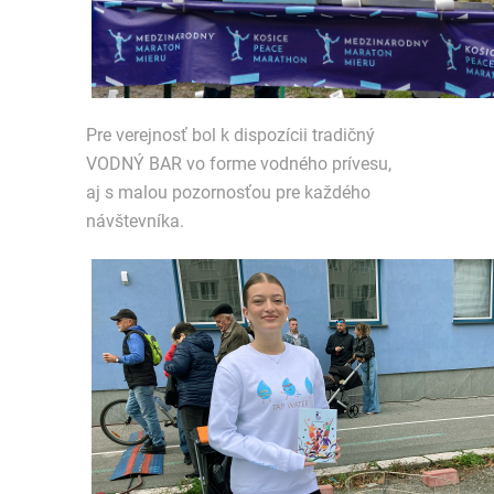
Pre verejnosť bol k dispozícii tradičný
VODNÝ BAR vo forme vodného prívesu,
aj s malou pozornosťou pre každého
návštevníka.