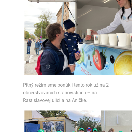
Pitný režim sme ponúkli tento rok už na 2
občerstvovacích stanovištiach – na
Rastislavovej ulici a na Aničke.