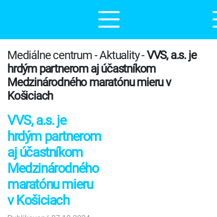
Mediálne centrum - Aktuality -
VVS, a.s. je
hrdým partnerom aj účastníkom
Medzinárodného maratónu mieru v
Košiciach
VVS, a.s. je
hrdým partnerom
aj účastníkom
Medzinárodného
maratónu mieru
v Košiciach