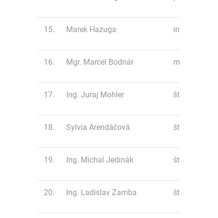
15.
Marek Hazuga
inline 20 km
16.
Mgr. Marcel Bodnár
minimaratón
17.
Ing. Juraj Mohler
štafeta 4 x ¼
18.
Sylvia Arendáčová
štafeta 4 x ¼
19.
Ing. Michal Jedinák
štafeta 4 x ¼
20.
Ing. Ladislav Zamba
štafeta 4 x ¼