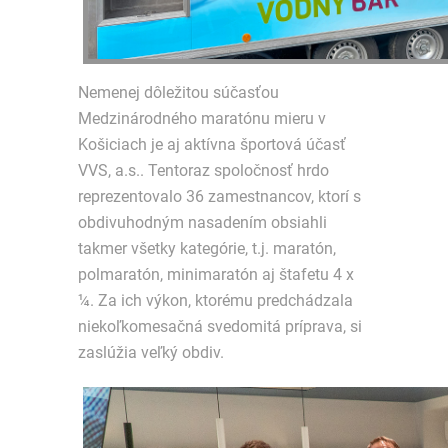
Nemenej dôležitou súčasťou
Medzinárodného maratónu mieru v
Košiciach je aj aktívna športová účasť
VVS, a.s.. Tentoraz spoločnosť hrdo
reprezentovalo 36 zamestnancov, ktorí s
obdivuhodným nasadením obsiahli
takmer všetky kategórie, t.j. maratón,
polmaratón, minimaratón aj štafetu 4 x
¼. Za ich výkon, ktorému predchádzala
niekoľkomesačná svedomitá príprava, si
zaslúžia veľký obdiv.