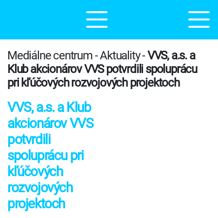
Mediálne centrum - Aktuality -
VVS, a.s. a
Klub akcionárov VVS potvrdili spoluprácu
pri kľúčových rozvojových projektoch
VVS, a.s. a Klub
akcionárov VVS
potvrdili
spoluprácu pri
kľúčových
rozvojových
projektoch