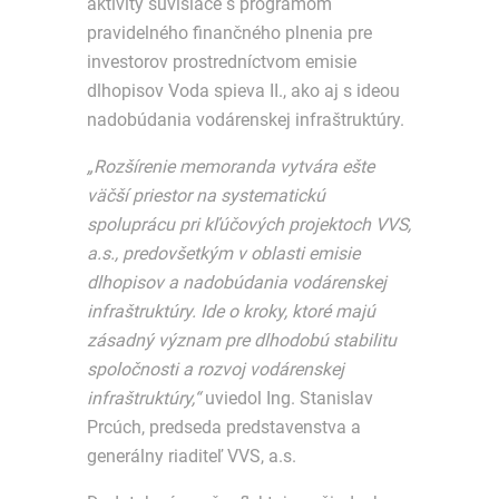
aktivity súvisiace s programom
pravidelného finančného plnenia pre
investorov prostredníctvom emisie
dlhopisov Voda spieva II., ako aj s ideou
nadobúdania vodárenskej infraštruktúry.
„Rozšírenie memoranda vytvára ešte
väčší priestor na systematickú
spoluprácu pri kľúčových projektoch VVS,
a.s., predovšetkým v oblasti emisie
dlhopisov a nadobúdania vodárenskej
infraštruktúry. Ide o kroky, ktoré majú
zásadný význam pre dlhodobú stabilitu
spoločnosti a rozvoj vodárenskej
infraštruktúry,“
uviedol Ing. Stanislav
Prcúch, predseda predstavenstva a
generálny riaditeľ VVS, a.s.