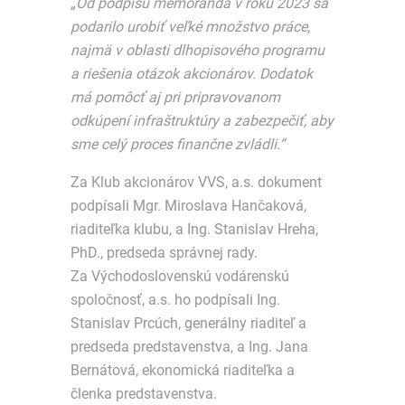
„Od podpisu memoranda v roku 2023 sa
podarilo urobiť veľké množstvo práce,
najmä v oblasti dlhopisového programu
a riešenia otázok akcionárov. Dodatok
má pomôcť aj pri pripravovanom
odkúpení infraštruktúry a zabezpečiť, aby
sme celý proces finančne zvládli.“
Za Klub akcionárov VVS, a.s. dokument
podpísali Mgr. Miroslava Hančaková,
riaditeľka klubu, a Ing. Stanislav Hreha,
PhD., predseda správnej rady.
Za Východoslovenskú vodárenskú
spoločnosť, a.s. ho podpísali Ing.
Stanislav Prcúch, generálny riaditeľ a
predseda predstavenstva, a Ing. Jana
Bernátová, ekonomická riaditeľka a
členka predstavenstva.