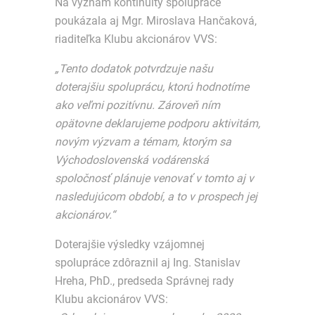
Na význam kontinuity spolupráce
poukázala aj Mgr. Miroslava Hančaková,
riaditeľka Klubu akcionárov VVS:
„Tento dodatok potvrdzuje našu
doterajšiu spoluprácu, ktorú hodnotíme
ako veľmi pozitívnu. Zároveň ním
opätovne deklarujeme podporu aktivitám,
novým výzvam a témam, ktorým sa
Východoslovenská vodárenská
spoločnosť plánuje venovať v tomto aj v
nasledujúcom období, a to v prospech jej
akcionárov.“
Doterajšie výsledky vzájomnej
spolupráce zdôraznil aj Ing. Stanislav
Hreha, PhD., predseda Správnej rady
Klubu akcionárov VVS: