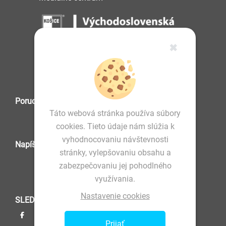
✖
IČO: 36 570 460
Poruchová služba
Táto webová stránka používa súbory
cookies. Tieto údaje nám slúžia k
vyhodnocovaniu návštevnosti
Napíšte nám
stránky, vylepšovaniu obsahu a
zabezpečovaniu jej pohodlného
využívania.
Nastavenie cookies
SLEDUJTE NÁS
Prijať