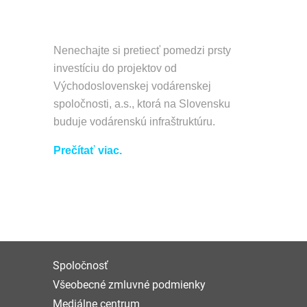
Nenechajte si pretiecť pomedzi prsty
investíciu do projektov od
Východoslovenskej vodárenskej
spoločnosti, a.s., ktorá na Slovensku
buduje vodárenskú infraštruktúru.
Prečítať viac.
Spoločnosť
Všeobecné zmluvné podmienky
Mediálne centrum