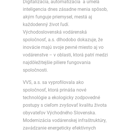
Digitalizácia, automatizácia a umelá
inteligencia dnes zásadne menia spôsob,
akým funguje priemysel, mestá aj
každodenný život ľudí.
Východoslovenská vodárenská
spoločnosť, a.s. dlhodobo dokazuje, že
inovácie majú svoje pevné miesto aj vo
vodárenstve – v oblasti, ktorá patrí medzi
najdôležitejšie piliere fungovania
spoločnosti.
VVS, a.s. sa vyprofilovala ako
spoločnosť, ktorá prináša nové
technológie a ekologicky zodpovedné
postupy s cieľom zvyšovať kvalitu života
obyvateľov Východného Slovenska.
Modernizácia vodárenskej infraštruktúry,
zavádzanie energeticky efektívnych