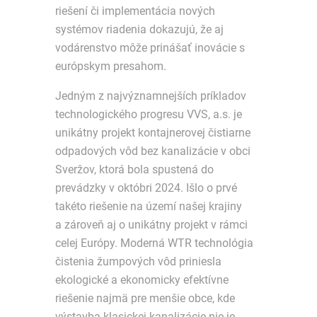
riešení či implementácia nových
systémov riadenia dokazujú, že aj
vodárenstvo môže prinášať inovácie s
európskym presahom.
Jedným z najvýznamnejších príkladov
technologického progresu VVS, a.s. je
unikátny projekt kontajnerovej čistiarne
odpadových vôd bez kanalizácie v obci
Sveržov, ktorá bola spustená do
prevádzky v októbri 2024. Išlo o prvé
takéto riešenie na území našej krajiny
a zároveň aj o unikátny projekt v rámci
celej Európy. Moderná WTR technológia
čistenia žumpových vôd priniesla
ekologické a ekonomicky efektívne
riešenie najmä pre menšie obce, kde
výstavba klasickej kanalizácie nie je