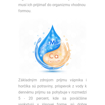
musí ich prijímať do organizmu vhodnou
formou.
Základným zdrojom príjmu vápnika i
horčíka sú potraviny, príspevok z vody k
dennému príjmu sa pohybuje v rozmedzí
5 - 20 percent, kde sa poväčšine
vyskytujú v iónovej forme, sú dobre