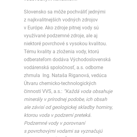
Slovensko sa môže pochváliť jednými
z najkvalitnejších vodných zdrojov
v Európe. Ako zdroje pitnej vody sú
využívané podzemné zdroje, ale aj
niektoré povrchové s vysokou kvalitou.
Tému kvality a zloženia vody, ktorú
odberateľom dodáva Východoslovenská
vodárenská spoločnosť, a.s. odborne
zhrnula Ing. Nataša Riganová, vedúca
Útvaru chemicko-technologických
činností VVS, a.s.:
“Každá voda obsahuje
minerály v prírodnej podobe, ich obsah
ale závisí od geologickej skladby horniny,
ktorou voda v podzemí preteká.
Podzemné vody v porovnaní
s povrchovými vodami sa vyznačujú