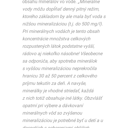
obsahu minerálov vo vode.
„Minerálne
vody môžu dopĺňať denný pitný režim,
ktorého základom by ale mala byť voda s
nižšou mineralizáciou (t.j. do 500 mg/l).
Pri minerálnych vodách je tento obsah
koncentrácie množstva celkových
rozpustených látok podstatne vyšší,
rádovo aj niekoľko násobne! Všeobecne
sa odporúča, aby spotreba minerálok
s vyššou mineralizáciou neprekročila
hranicu 30 až 50 percent z celkového
príjmu tekutín za deň. A navyše,
minerálky je vhodné striedať, každá
z nich totiž obsahuje iné látky. Obzvlášť
opatrní pri výbere a dávkovaní
minerálnych vôd so zvýšenou
mineralizáciou je potrebné byť u detí a u
dospelých s ochoreniami obličiek