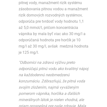
pitnej vody, manažment rizík systému
zásobovania pitnou vodou a manažment
rizík domových rozvodných systémov,
odporúča pre tvrdosť vody hodnotu 1,1
až 5,0 mmol/l, pričom koncentrácia
vápnika by mala byť viac ako 30 mg/l a
odporúčaná hodnota pre horčík je 10
mg/l až 30 mg/l, avšak medzná hodnota
je 125 mg/l.
"Odborníci na zdravú výživu preto
odporúčajú pitnú vodu ako kvalitný nápoj
na každodennú neobmedzenú
konzumáciu. Zdôrazňujú, že pitná voda
svojím zložením, najmä vyváženým
pomerom vápnika, horčíka a ďalších
minerálnych látok je nielen vhodná, ale
priam prospešná pre naše zdravie. Mala