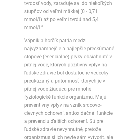
tvrdosť vody, zaraďuje sa do niekoľkých
stupňov od veľmi mäkkej (0 - 0,71
mmol/l) až po veľmi tvrdú nad 5,4
mmol/l.”
Vápnik a horčík patria medzi
najvýznamnejšie a najlepšie preskúmané
stopové (esenciálne) prvky obsiahnuté v
pitnej vode, ktorých pozitívny vplyv na
ľudské zdravie bol dostatočne vedecky
preukázaný a prítomnosť ktorých je v
pitnej vode žiadúca pre mnohé
fyziologické funkcie organizmu. Majú
preventívny vplyv na vznik srdcovo-
cievnych ochorení, antioxidačné funkcie
a prevenciu ďalších ochorení. Sú pre
ľudské zdravie nevyhnutné, pretože
organizmus si ich nevie sám vytvoriť, ale