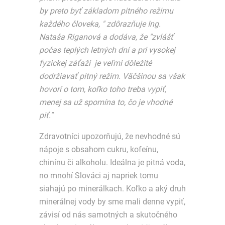
by preto byť základom pitného režimu
každého človeka, " zdôrazňuje Ing.
Nataša Riganová a dodáva, že "zvlášť
počas teplých letných dní a pri vysokej
fyzickej záťaži je veľmi dôležité
dodržiavať pitný režim. Väčšinou sa však
hovorí o tom, koľko toho treba vypiť,
menej sa už spomína to, čo je vhodné
piť."
Zdravotníci upozorňujú, že nevhodné sú
nápoje s obsahom cukru, kofeínu,
chinínu či alkoholu. Ideálna je pitná voda,
no mnohí Slováci aj napriek tomu
siahajú po minerálkach. Koľko a aký druh
minerálnej vody by sme mali denne vypiť,
závisí od nás samotných a skutočného