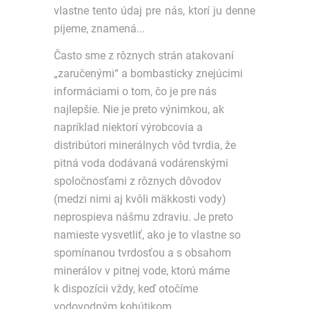
vlastne tento údaj pre nás, ktorí ju denne
pijeme, znamená...
Často sme z rôznych strán atakovaní
„zaručenými“ a bombasticky znejúcimi
informáciami o tom, čo je pre nás
najlepšie. Nie je preto výnimkou, ak
napríklad niektorí výrobcovia a
distribútori minerálnych vôd tvrdia, že
pitná voda dodávaná vodárenskými
spoločnosťami z rôznych dôvodov
(medzi nimi aj kvôli mäkkosti vody)
neprospieva nášmu zdraviu. Je preto
namieste vysvetliť, ako je to vlastne so
spomínanou tvrdosťou a s obsahom
minerálov v pitnej vode, ktorú máme
k dispozícii vždy, keď otočíme
vodovodným kohútikom.