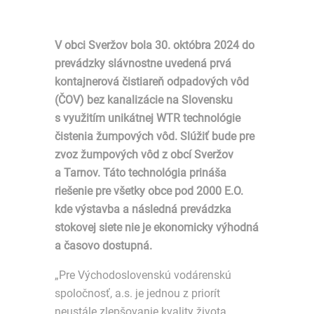
V obci Sveržov bola 30. októbra 2024 do
prevádzky slávnostne uvedená prvá
kontajnerová čistiareň odpadových vôd
(ČOV) bez kanalizácie na Slovensku
s využitím unikátnej WTR technológie
čistenia žumpových vôd. Slúžiť bude pre
zvoz žumpových vôd z obcí Sveržov
a Tarnov. Táto technológia prináša
riešenie pre všetky obce pod 2000 E.O.
kde výstavba a následná prevádzka
stokovej siete nie je ekonomicky výhodná
a časovo dostupná.
„Pre Východoslovenskú vodárenskú
spoločnosť, a.s. je jednou z priorít
neustále zlepšovanie kvality života