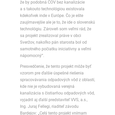
že by podobná ČOV bez kanalizácie
a s takouto technológiou existovala
kdekoľvek inde v Európe. Čo je ešte
zaujímavejšie ale je to, že ide o slovenskú
technológiu. Zároveň som veľmi rád, že
sa projekt zrealizoval práve v obci
Sveržov, nakoľko pán starosta bol od
samotného počiatku iniciatívny a veľmi
nápomocný“.
Presvedčenie, že tento projekt môže byť
vzorom pre ďalšie úspešné riešenia
spracovávania odpadových vôd z oblastí,
kde nie je vybudovaná verejná
kanalizácia s čistiarňou odpadových vôd,
vyjadril aj ďalší predstaviteľ VVS, a.s.,
Ing. Juraj Fellegi, riaditeľ závodu
Bardejov: „Celý tento projekt vnímam