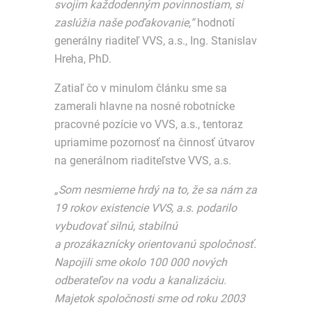
svojim každodenným povinnostiam, si
zaslúžia naše poďakovanie,“
hodnotí
generálny riaditeľ VVS, a.s., Ing. Stanislav
Hreha, PhD.
Zatiaľ čo v minulom článku sme sa
zamerali hlavne na nosné robotnícke
pracovné pozície vo VVS, a.s., tentoraz
upriamime pozornosť na činnosť útvarov
na generálnom riaditeľstve VVS, a.s.
„Som nesmierne hrdý na to, že sa nám za
19 rokov existencie VVS, a.s. podarilo
vybudovať silnú, stabilnú
a prozákaznícky orientovanú spoločnosť.
Napojili sme okolo 100 000 nových
odberateľov na vodu a kanalizáciu.
Majetok spoločnosti sme od roku 2003