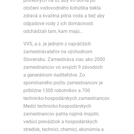
potrebných na to, aby im doma po
otočení vodovodného kohútika tiekla
zdravá a kvalitná pitná voda a tiež aby
odpadové vody z ich domácnosti
odchádzali tam, kam majú...
VVS, a.s. je jedným z najväčších
zamestnávateľov na východnom
Slovensku. Zamestnáva viac ako 2000
zamestnancov vo svojich 9 závodoch
a generálnom riaditeľstve. Zo
spomínaného počtu zamestnancov je
približne 1300 robotníkov a 700
technicko-hospodárskych zamestnancov.
Medzi technicko-hospodárskych
zamestnancov patria najmä majstri,
vedúci prevádzok a hospodárskych
stredísk, technici, chemici, ekonómia a