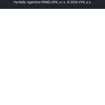
Vyrobila: Agentúra PENELOPA, s.r.o. © 2026 VVS, a.s.