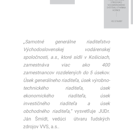
„Samotné generálne riaditeľstvo
Východoslovenskej vodárenskej
spoločnosti, a.s., ktoré sídli v Košiciach,
zamestnáva viac ako 400
zamestnancov rozdelených do 5 úsekov.
Úsek generálneho riaditeľa, úsek výrobno-
technického riaditeľa, úsek
ekonomického riaditeľa, úsek
investičného riaditeľa a úsek
obchodného riaditeľa,“
vysvetľuje JUDr.
Ján Šmídt, vedúci útvaru ľudských
zdrojov VVS, a.s..