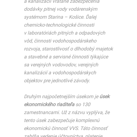
a kanalizácií vrátane zabezpečenia
dodávky pitnej vody vodárenským
systémom Starina – Košice. Ďalej
chemicko-technologické činnosti
v laboratóriách pitných a odpadových
vôd, činnosti vodohospodárskeho
rozvoja, starostlivosť o dlhodobý majetok
a stavebné a servisné činnosti týkajúce
sa verejných vodovodov, verejných
kanalizácií a vodohospodárskych
objektov pre jednotlivé závody.
Druhým najpočetnejším úsekom je
úsek
ekonomického riaditeľa
so 130
zamestnancami. Už z názvu vyplýva, že
tento úsek zabezpečuje komplexnú
ekonomickú činnosť VVS. Táto činnosť
zahŕňa vedenie účtovníctva, platenie