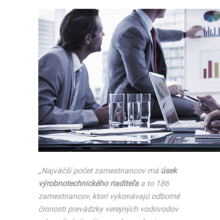
„Najväčší počet zamestnancov má
úsek
výrobnotechnického riaditeľa
a to 186
zamestnancov, ktorí vykonávajú odborné
činnosti prevádzky verejných vodovodov