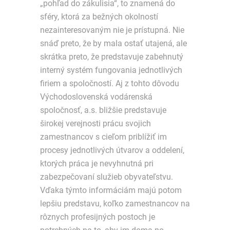
„pohľad do zákulisia“, to znamená do
sféry, ktorá za bežných okolností
nezainteresovaným nie je prístupná. Nie
snáď preto, že by mala ostať utajená, ale
skrátka preto, že predstavuje zabehnutý
interný systém fungovania jednotlivých
firiem a spoločností. Aj z tohto dôvodu
Východoslovenská vodárenská
spoločnosť, a.s. bližšie predstavuje
širokej verejnosti prácu svojich
zamestnancov s cieľom priblížiť im
procesy jednotlivých útvarov a oddelení,
ktorých práca je nevyhnutná pri
zabezpečovaní služieb obyvateľstvu.
Vďaka týmto informáciám majú potom
lepšiu predstavu, koľko zamestnancov na
rôznych profesijných postoch je