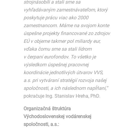
strojnásobili a stali sme sa
vyhľadávaným zamestnávateľom, ktorý
poskytuje prácu viac ako 2000
zamestnancom. Máme na svojom konte
úspešne projekty financované zo zdrojov
EÚ v objeme takmer pol miliardy eur,
vďaka čomu sme sa stali lídrom
v čerpaní eurofondov. To všetko je
výsledkom úspešnej pracovnej
koordinácie jednotlivých útvarov VVS,
a.s. pri vytváraní stratégií rozvoja našej
spoločnosti, a ich následnom napĺňaní,“
pokračuje Ing. Stanislav Hreha, PhD.
Organizačná štruktúra
Východoslovenskej vodárenskej
spoločnosti, a.s.: