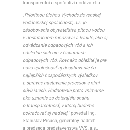
transparentní a spoľahliví dodávatelia.
„Prioritnou úlohou Východoslovenskej
vodárenskej spoločnosti, a.s. je
zásobovanie obyvateľstva pitnou vodou
v dostatočnom množstve a kvalite, ako aj
odvádzanie odpadových vôd a ich
následné čistenie v čistiarňach
odpadových vôd. Rovnako dôležité je pre
našu spoločnosť aj dosahovanie čo
najlepších hospodárskych výsledkov
a správne nastavenie procesov s nimi
súvisiacich. Hodnotenie preto vnímame
ako uznanie za doterajšiu snahu
o transparentnosť, v ktorej budeme
pokračovať aj naďalej,“
povedal Ing.
Stanislav Prcúch, generálny riaditeľ
a predseda predstavenstva VVS, a.s..