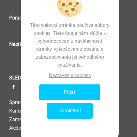
Poruchová služba
Táto webová stránka používa súbory
cookies. Tieto údaje nám slúžia k
vyhodnocovaniu návštevnosti
Napíšte nám
stránky, vylepšovaniu obsahu a
zabezpečovaniu jej pohodlného
využívania.
Nastavenie cookies
SLEDUJTE NÁS
Prijať
Spracovanie osobných údajov
Odmietnuť
Kariéra
Zamestnanec
Akcionár