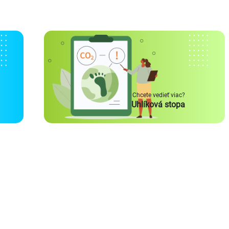
Chcete vedieť viac?
Uhlíková stopa