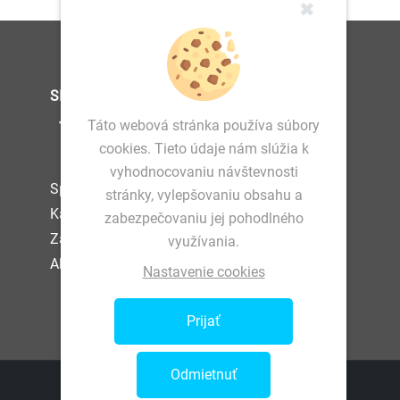
✖
SLEDUJTE NÁS
Táto webová stránka používa súbory
cookies. Tieto údaje nám slúžia k
vyhodnocovaniu návštevnosti
Spracovanie osobných údajov
stránky, vylepšovaniu obsahu a
Kariéra
zabezpečovaniu jej pohodlného
Zamestnanec
využívania.
Akcionár
Nastavenie cookies
Prijať
Odmietnuť