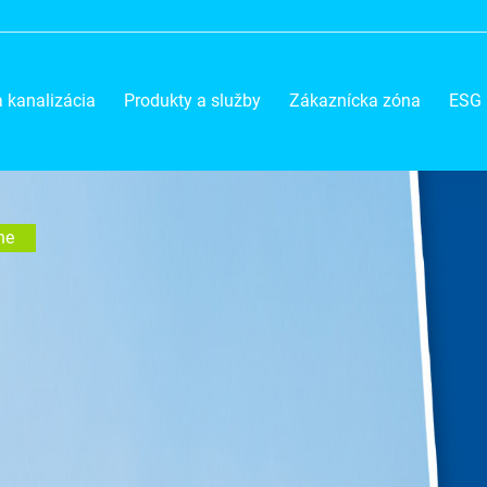
 kanalizácia
Produkty a služby
Zákaznícka zóna
ESG
ne