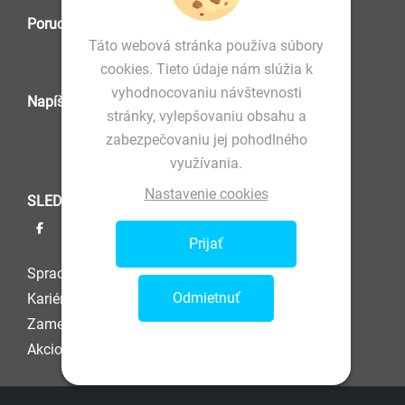
Poruchová služba
Táto webová stránka používa súbory
cookies. Tieto údaje nám slúžia k
vyhodnocovaniu návštevnosti
Napíšte nám
stránky, vylepšovaniu obsahu a
zabezpečovaniu jej pohodlného
využívania.
Nastavenie cookies
SLEDUJTE NÁS
Prijať
Spracovanie osobných údajov
Odmietnuť
Kariéra
Zamestnanec
Akcionár