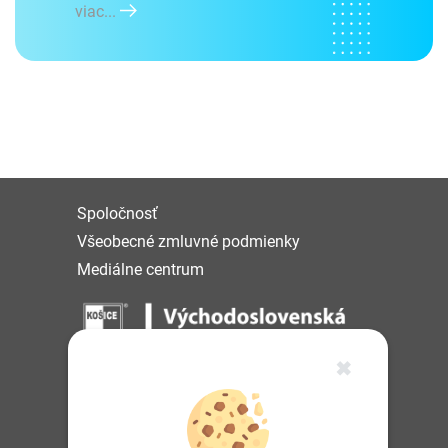
viac...
Spoločnosť
Všeobecné zmluvné podmienky
Mediálne centrum
✖
IČO: 36 570 460