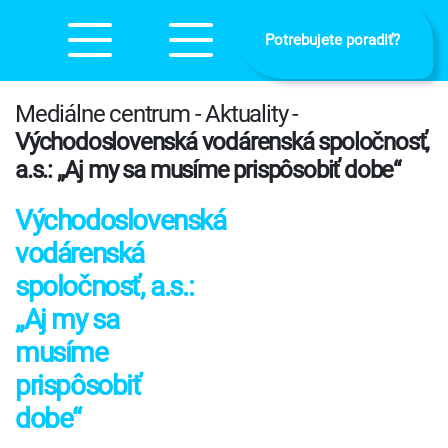
Potrebujete poradiť?
Mediálne centrum - Aktuality -
Východoslovenská vodárenská spoločnosť,
a.s.: „Aj my sa musíme prispôsobiť dobe“
Východoslovenská
vodárenská
spoločnosť, a.s.:
„Aj my sa
musíme
prispôsobiť
dobe“