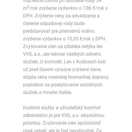
trojčlennú rodinu pri spotrebe vody 34
3
m
/rok zvýšenie výdavkov o 7,86 €/rok s
DPH. Zvýšenie ceny za odvádzanie a
čistenie odpadovej vody bude
predstavovať pre priemernú rodinu
zvýšenie výdavkov o 10,35 €/rok s DPH.
Zvyšovanie cien sa zďaleka netýka len
VVS, a.s., ale takmer všetkých odvetví,
služieb, či komodít. Len v Košiciach boli
už pred časom výrazne zvýšené dane,
stúpla cena mestskej hromadnej dopravy,
poplatkov za poskytovanie sociálnych
služieb a mnohé ďalšie.
Kvalitné služby a užívateľský komfort
odberateľov je pre VVS, a.s. absolútnou
prioritou. Zvyšovanie cien spoločnosť
nijak neteší, ale je žiaľ nevyhnutné. Za