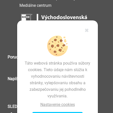
Mediálne centrum
✖
IČO: 36 570 460
Poruchová služba
Táto webová stránka používa súbory
cookies. Tieto údaje nám slúžia k
vyhodnocovaniu návštevnosti
Napíšte nám
stránky, vylepšovaniu obsahu a
zabezpečovaniu jej pohodlného
využívania.
Nastavenie cookies
SLEDUJTE NÁS