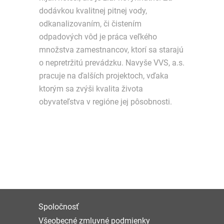
dodávkou kvalitnej pitnej vody,
odkanalizovaním, či čistením
odpadových vôd je práca veľkého
množstva zamestnancov, ktorí sa starajú
o nepretržitú prevádzku. Navyše VVS, a.s.
pracuje na ďalších projektoch, vďaka
ktorým sa zvýši kvalita života
obyvateľstva v regióne jej pôsobnosti.
Spoločnosť
Všeobecné zmluvné podmienky