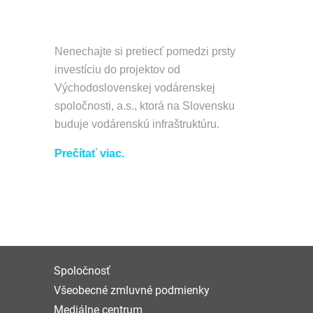
Nenechajte si pretiecť pomedzi prsty
investíciu do projektov od
Východoslovenskej vodárenskej
spoločnosti, a.s., ktorá na Slovensku
buduje vodárenskú infraštruktúru.
Prečítať viac.
Spoločnosť
Všeobecné zmluvné podmienky
Mediálne centrum