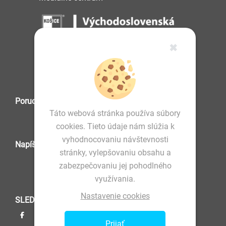
✖
IČO: 36 570 460
Poruchová služba
Táto webová stránka používa súbory
cookies. Tieto údaje nám slúžia k
vyhodnocovaniu návštevnosti
Napíšte nám
stránky, vylepšovaniu obsahu a
zabezpečovaniu jej pohodlného
využívania.
Nastavenie cookies
SLEDUJTE NÁS
Prijať