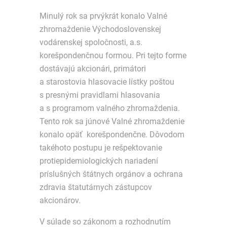
Minulý rok sa prvýkrát konalo Valné
zhromaždenie Východoslovenskej
vodárenskej spoločnosti, a.s.
korešpondenčnou formou. Pri tejto forme
dostávajú akcionári, primátori
a starostovia hlasovacie lístky poštou
s presnými pravidlami hlasovania
a s programom valného zhromaždenia.
Tento rok sa júnové Valné zhromaždenie
konalo opäť korešpondenčne. Dôvodom
takéhoto postupu je rešpektovanie
protiepidemiologických nariadení
príslušných štátnych orgánov a ochrana
zdravia štatutárnych zástupcov
akcionárov.
V súlade so zákonom a rozhodnutím