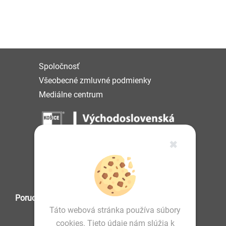
Spoločnosť
Všeobecné zmluvné podmienky
Mediálne centrum
✖
IČO: 36 570 460
Poruchová služba
Táto webová stránka používa súbory
cookies. Tieto údaje nám slúžia k