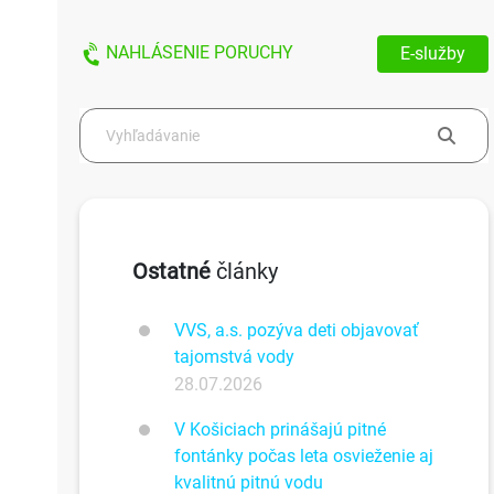
NAHLÁSENIE PORUCHY
E-služby
Ostatné
články
VVS, a.s. pozýva deti objavovať
tajomstvá vody
28.07.2026
V Košiciach prinášajú pitné
fontánky počas leta osvieženie aj
kvalitnú pitnú vodu