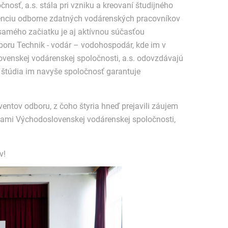
osť, a.s. stála pri vzniku a kreovaní študijného
bsenciu odborne zdatných vodárenských pracovníkov
amého začiatku je aj aktívnou súčasťou
oru Technik - vodár – vodohospodár, kde im v
venskej vodárenskej spoločnosti, a.s. odovzdávajú
 štúdia im navyše spoločnosť garantuje
entov odboru, z čoho štyria hneď prejavili záujem
ami Východoslovenskej vodárenskej spoločnosti,
v!