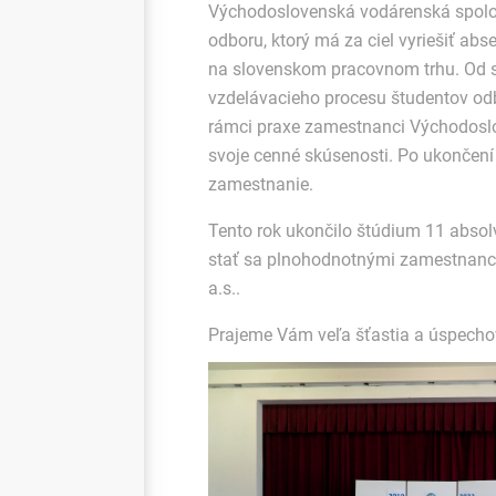
Východoslovenská vodárenská spoločn
odboru, ktorý má za ciel vyriešiť a
na slovenskom pracovnom trhu. Od s
vzdelávacieho procesu študentov odb
rámci praxe zamestnanci Východoslo
svoje cenné skúsenosti. Po ukončení
zamestnanie.
Tento rok ukončilo štúdium 11 absolv
stať sa plnohodnotnými zamestnanc
a.s..
Prajeme Vám veľa šťastia a úspecho