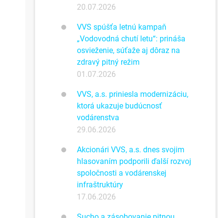
20.07.2026
VVS spúšťa letnú kampaň
„Vodovodná chutí letu“: prináša
osvieženie, súťaže aj dôraz na
zdravý pitný režim
01.07.2026
VVS, a.s. priniesla modernizáciu,
ktorá ukazuje budúcnosť
vodárenstva
29.06.2026
Akcionári VVS, a.s. dnes svojim
hlasovaním podporili ďalší rozvoj
spoločnosti a vodárenskej
infraštruktúry
17.06.2026
Sucho a zásobovanie pitnou