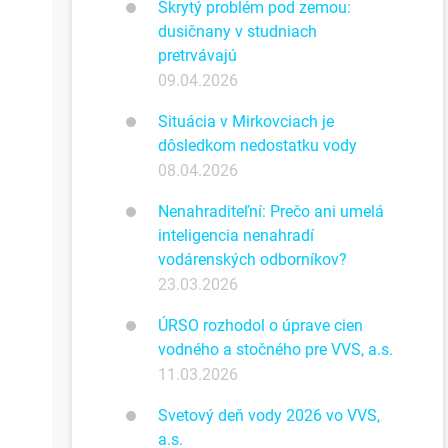
Skrytý problém pod zemou:
dusičnany v studniach
pretrvávajú
09.04.2026
Situácia v Mirkovciach je
dôsledkom nedostatku vody
08.04.2026
Nenahraditeľní: Prečo ani umelá
inteligencia nenahradí
vodárenských odborníkov?
23.03.2026
ÚRSO rozhodol o úprave cien
vodného a stočného pre VVS, a.s.
11.03.2026
Svetový deň vody 2026 vo VVS,
a.s.