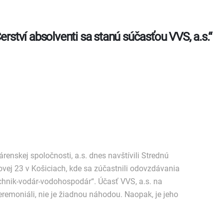
erství absolventi sa stanú súčasťou VVS, a.s.“
nskej spoločnosti, a.s. dnes navštívili Strednú
vej 23 v Košiciach, kde sa zúčastnili odovzdávania
hnik-vodár-vodohospodár“. Účasť VVS, a.s. na
emoniáli, nie je žiadnou náhodou. Naopak, je jeho