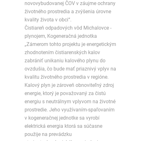
novovybudovanej ČOV v záujme ochrany
životného prostredia a zvýšenia úrovne
kvality života v obci“.
Čistiareň odpadových vôd Michalovce -
plynojem, Kogeneračná jednotka
„Zámerom tohto projektu je energetickým
zhodnotením čistiarenských kalov
zabrániť unikaniu kalového plynu do
ovzdušia, čo bude mať priaznivý vplyv na
kvalitu životného prostredia v regióne.
Kalový plyn je zároveň obnoviteľný zdroj
energie, ktorý je považovaný za čistú
energiu s neutrálnym vplyvom na životné
prostredie. Jeho využívaním-spaľovaním
v kogeneračnej jednotke sa vyrobí
elektrická energia ktorá sa súčasne
použije na prevádzku