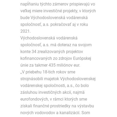
napĺňaniu týchto zámerov prispievajú vo
veľkej miere investičné projekty, v ktorých
bude Východoslovenská vodárenská
spoločnosť, a.s. pokračovať aj v roku
2021.
Východoslovenská vodárenská
spoločnosť, a.s. má doteraz na svojom
konte 34 zrealizovaných projektov
kofinancovaných zo zdrojov Európskej
únie za takmer 435 miliónov eur.
„V priebehu 18-tich rokov sme
strojnásobili majetok Východoslovenskej
vodárenskej spoločnosti, a.s., čo bolo
zásluhou investičných akcií, najmä
eurofondových, v rámci ktorých sme
získali finančné prostriedky na výstavbu
nových vodovodov a kanalizácií. Som