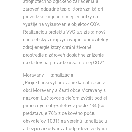
strojnotechnologického zariadenia a
zároveň odpadné teplo ktoré vzniká pri
prevádzke kogeneračnej jednotky sa
využije na vykurovanie objektov ČOV.
Realizáciou projektu VVS a.s získa nový
energetický zdroj využívajúci obnoviteľný
zdroj energie ktorý chráni životné
prostredie a zároveň dosiahne zníženie
nákladov na prevádzku samotnej ČOV“.
Moravany – kanalizácia
„Projekt rieši vybudovanie kanalizácie v
obci Moravany a časti obce Moravany s
názvom Lučkovce s cieľom zvýšiť podiel
pripojených obyvateľov v počte 784 (čo
predstavuje 76% z celkového počtu
obyvateľov 1031) na verejnú kanalizáciu
a bezpečne odvádzať odpadové vody na