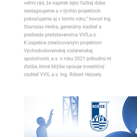
veľmi rád, že napriek tejto ťažkej dobe
nestagnujeme a v týchto projektoch
pokračujeme aj v tomto roku,“ hovorí Ing.
Stanislav Hreha, generálny riaditeľ a
predseda predstavenstva VVS,a.s.
K úspešne zrealizovaným projektom
Východoslovenskej vodárenskej
spoločnosti, a.s. v roku 2021 pribudnú tri
ďalšie, ktoré bližšie opisuje investičný
riaditeľ VVS, a.s. Ing. Róbert Hézsely.