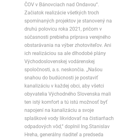
ČOV v Bánovciach nad Ondavou“.
Začiatok realizácie všetkých troch
spomínaných projektov je stanovený na
druhú polovicu roka 2021, pričom v
súčasnosti prebieha príprava verejného
obstarávania na výber zhotoviteľov. Ani
ich realizáciou sa ale dlhodobé plány
Východoslovenskej vodárenskej
spoločnosti, a.s. neskončia. „Našou
snahou do budúcnosti je postaviť
kanalizáciu v každej obci, aby všetci
obyvatelia Východného Slovenska mali
ten istý komfort a tú istú možnosť byť
napojení na kanalizáciu a svoje
splaškové vody likvidovať na čistiarňach
odpadových vôd,“ doplnil Ing.Stanislav
Hreha, generálny riaditeľ a predseda