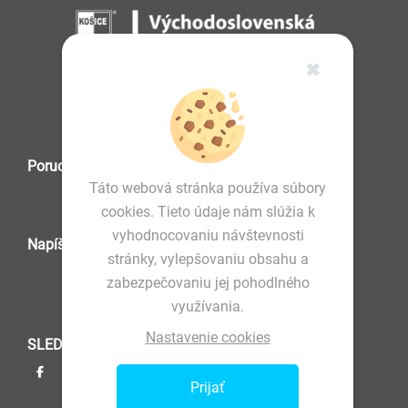
✖
IČO: 36 570 460
Poruchová služba
Táto webová stránka používa súbory
cookies. Tieto údaje nám slúžia k
vyhodnocovaniu návštevnosti
Napíšte nám
stránky, vylepšovaniu obsahu a
zabezpečovaniu jej pohodlného
využívania.
Nastavenie cookies
SLEDUJTE NÁS
Prijať