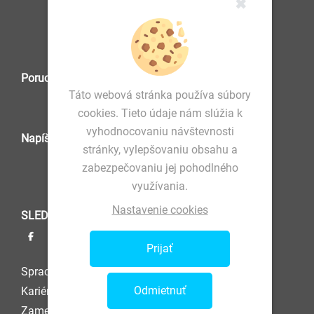
✖
IČO: 36 570 460
Poruchová služba
Táto webová stránka používa súbory
cookies. Tieto údaje nám slúžia k
vyhodnocovaniu návštevnosti
Napíšte nám
stránky, vylepšovaniu obsahu a
zabezpečovaniu jej pohodlného
využívania.
Nastavenie cookies
SLEDUJTE NÁS
Prijať
Spracovanie osobných údajov
Odmietnuť
Kariéra
Zamestnanec