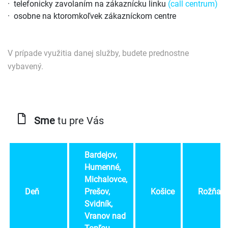
· telefonicky zavolaním na zákaznícku linku
(call centrum)
· osobne na ktoromkoľvek zákazníckom centre
V prípade využitia danej služby, budete prednostne
vybavený.
Sme
tu pre Vás
Bardejov,
Humenné,
Michalovce,
Deň
Prešov,
Košice
Rožňav
Svidník,
Vranov nad