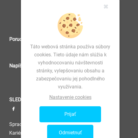
✖
IČO: 36 570 460
Poruchová služba
Táto webová stránka používa súbory
cookies. Tieto údaje nám slúžia k
vyhodnocovaniu návštevnosti
Napíšte nám
stránky, vylepšovaniu obsahu a
zabezpečovaniu jej pohodlného
využívania.
Nastavenie cookies
SLEDUJTE NÁS
Prijať
Spracovanie osobných údajov
Odmietnuť
Kariéra