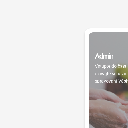
Admin
Vstúpte do časti
užívajte si novin
spravovaní Váš