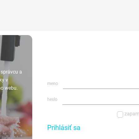
 správcu a
ky v
meno
ho webu.
heslo
zapam