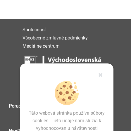
Spoločnosť
Všeobecné zmluvné podmienky
Mediálne centrum
✖
IČO: 36 570 460
Poruchová služba
Táto webová stránka používa súbory
cookies. Tieto údaje nám slúžia k
vyhodnocovaniu návštevnosti