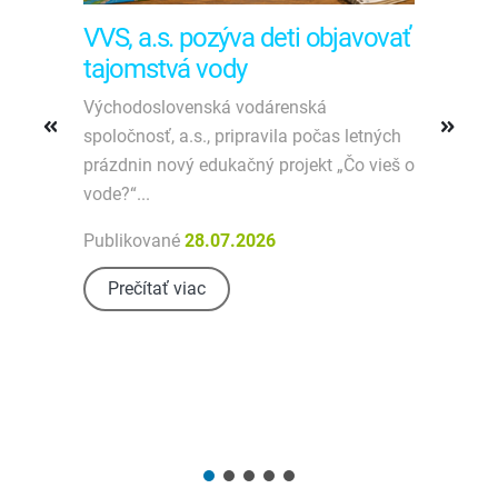
im
VVS, a.s. pozýva deti objavovať
V
tajomstvá vody
f
a
Východoslovenská vodárenská
spoločnosť, a.s., pripravila počas letných
K
prázdnin nový edukačný projekt „Čo vieš o
S
vode?“...
m
ob
Publikované
28.07.2026
P
Prečítať viac